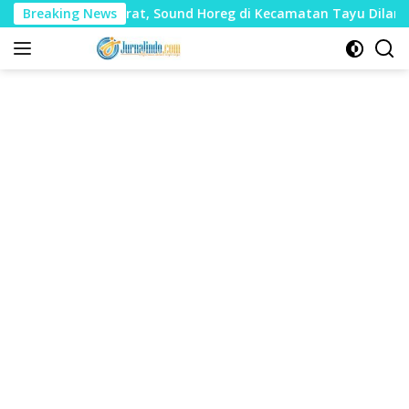
Langsung
 Mudharat, Sound Horeg di Kecamatan Tayu Dilarang
Breaking News
Du
ke
konten