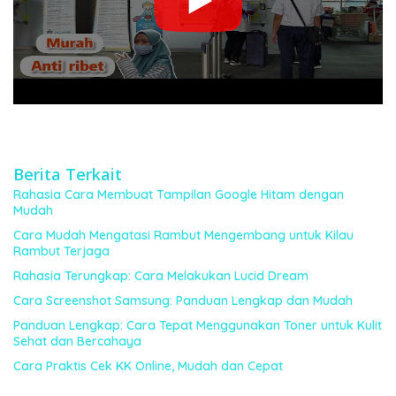
Berita Terkait
Rahasia Cara Membuat Tampilan Google Hitam dengan
Mudah
Cara Mudah Mengatasi Rambut Mengembang untuk Kilau
Rambut Terjaga
Rahasia Terungkap: Cara Melakukan Lucid Dream
Cara Screenshot Samsung: Panduan Lengkap dan Mudah
Panduan Lengkap: Cara Tepat Menggunakan Toner untuk Kulit
Sehat dan Bercahaya
Cara Praktis Cek KK Online, Mudah dan Cepat