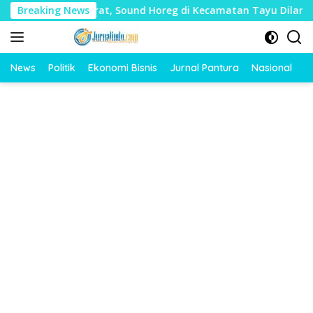
Langsung
Mudharat, Sound Horeg di Kecamatan Tayu Dilarang
Breaking News
Du
ke
konten
News
Politik
Ekonomi Bisnis
Jurnal Pantura
Nasional
O