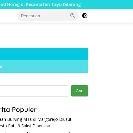
oreg di Kecamatan Tayu Dilarang
Dua Jari Putus akiba
i
Cari
rita Populer
an Bullying MTs di Margorejo Diusut
esta Pati, 9 Saksi Diperiksa