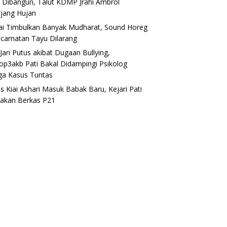
 Dibangun, Talut KDMP Jrahi Ambrol
r Pekan Kreasi Pati
Dugaan Bullying Brutal di MTs
J
rjang Hujan
dak Rp10 Ribu, Dishub:
Pati, Siswa Kelas VII Dikeroyok
Be
ngli!
hingga Jarinya Putus
P
lai Timbulkan Banyak Mudharat, Sound Horeg
P
ecamatan Tayu Dilarang
Jari Putus akibat Dugaan Bullying,
op3akb Pati Bakal Didampingi Psikolog
ga Kasus Tuntas
s Kiai Ashari Masuk Babak Baru, Kejari Pati
akan Berkas P21