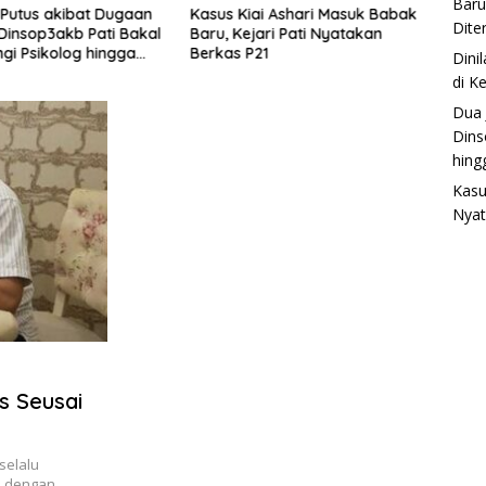
Baru
 Putus akibat Dugaan
Kasus Kiai Ashari Masuk Babak
Parki
Dite
, Dinsop3akb Pati Bakal
Baru, Kejari Pati Nyatakan
Menda
gi Psikolog hingga
Berkas P21
Itu Pu
Dini
ntas
di K
Dua 
Dins
hing
Kasu
Nyat
s Seusai
selalu
u dengan