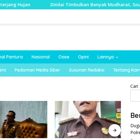
ng Hujan
Dinilai Timbulkan Banyak Mudharat, Sound H
nal Pantura
Nasional
Oase
Opini
Lainnya
ami
Pedoman Media Siber
Susunan Redaksi
Tentang Kam
Cari
Be
Duga
Polr