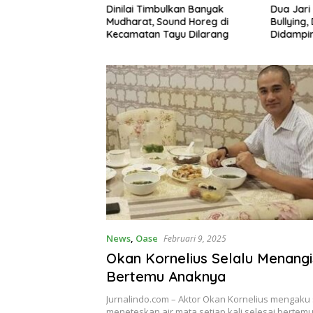
un, Talut KDMP
Dinilai Timbulkan Banyak
Dua Jari
 Diterjang Hujan
Mudharat, Sound Horeg di
Bullying
Kecamatan Tayu Dilarang
Didampin
Kasus Tu
News
,
Oase
Februari 9, 2025
Okan Kornelius Selalu Menangi
Bertemu Anaknya
Jurnalindo.com – Aktor Okan Kornelius mengaku 
meneteskan air mata setiap kali selesai bertem