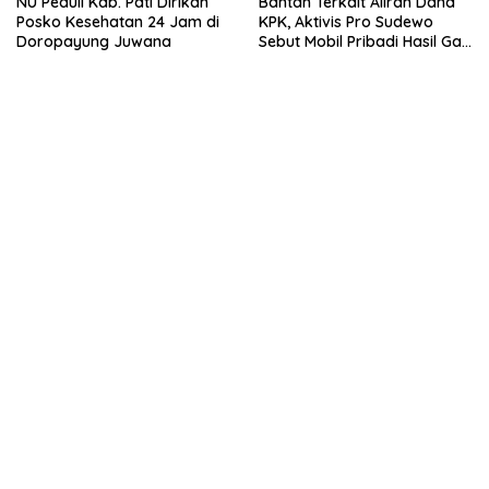
NU Peduli Kab. Pati Dirikan
Bantah Terkait Aliran Dana
Posko Kesehatan 24 Jam di
KPK, Aktivis Pro Sudewo
Doropayung Juwana
Sebut Mobil Pribadi Hasil Gaji
Live TikTok