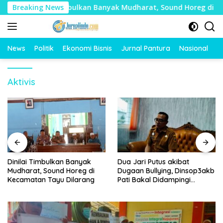
Langsung
Breaking News
Dinilai Timbulkan Banyak Mudharat, Sound Horeg di Keca
ke
konten
News
Politik
Ekonomi Bisnis
Jurnal Pantura
Nasional
O
Aktivis
Dinilai Timbulkan Banyak
Dua Jari Putus akibat
Mudharat, Sound Horeg di
Dugaan Bullying, Dinsop3akb
Kecamatan Tayu Dilarang
Pati Bakal Didampingi
Psikolog hingga Kasus
Tuntas