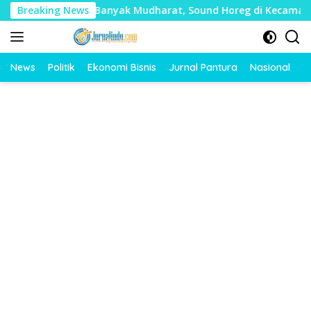
Langsung
i Timbulkan Banyak Mudharat, Sound Horeg di Kecamatan Tayu
Breaking News
ke
konten
News
Politik
Ekonomi Bisnis
Jurnal Pantura
Nasional
O