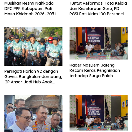
Muslihan Resmi Nahkodai
Tuntut Reformasi Tata Kelola
DPC PPP Kabupaten Pati
dan Kesetaraan Guru, PD
Masa Khidmah 2026–2031
PGSI Pati Kirim 100 Personel
Serbu Gedung DPR RI
Kader NasDem Jateng
Kecam Keras Penghinaan
Peringati Harlah 92 dengan
terhadap Surya Paloh
Gowes Bangkalan-Jombang,
GP Ansor Jadi Hub Anak
Muda Jelajahi Sejarah Ulama