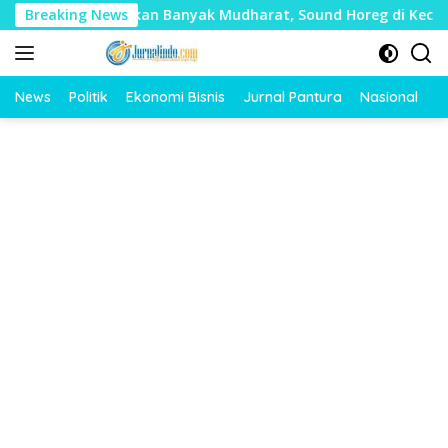
Langsung
nilai Timbulkan Banyak Mudharat, Sound Horeg di Kecamatan T
Breaking News
ke
konten
News
Politik
Ekonomi Bisnis
Jurnal Pantura
Nasional
O