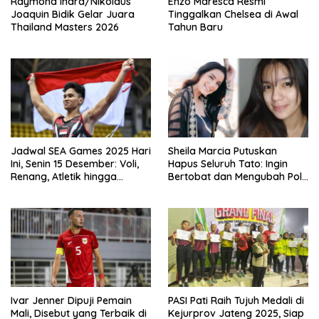
Raymond Indra/Nikolaus
Enzo Maresca Resmi
Joaquin Bidik Gelar Juara
Tinggalkan Chelsea di Awal
Thailand Masters 2026
Tahun Baru
Jadwal SEA Games 2025 Hari
Sheila Marcia Putuskan
Ini, Senin 15 Desember: Voli,
Hapus Seluruh Tato: Ingin
Renang, Atletik hingga
Bertobat dan Mengubah Pola
Angkat Besi Jadi Andalan
Pikir
Indonesia
Ivar Jenner Dipuji Pemain
PASI Pati Raih Tujuh Medali di
Mali, Disebut yang Terbaik di
Kejurprov Jateng 2025, Siap