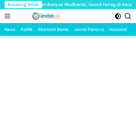
Langsung
nilai Timbulkan Banyak Mudharat, Sound Horeg di Kecamatan T
Breaking News
ke
konten
News
Politik
Ekonomi Bisnis
Jurnal Pantura
Nasional
O