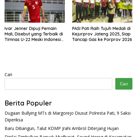
Ivar Jenner Dipuji Pemain
PASI Pati Raih Tujuh Medali di
Mali, Disebut yang Terbaik di
Kejurprov Jateng 2025, Siap
Timnas U-22 Meski Indonesia
Tancap Gas ke Porprov 2026
Kalah 0-3
Cari
Cari
Berita Populer
Dugaan Bullying MTs di Margorejo Diusut Polresta Pati, 9 Saksi
Diperiksa
Baru Dibangun, Talut KDMP Jrahi Ambrol Diterjang Hujan
Dinilai Timbulkan Banyak Mudharat, Sound Horeg di Kecamatan