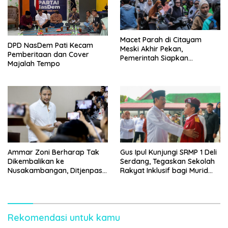
Macet Parah di Citayam
DPD NasDem Pati Kecam
Meski Akhir Pekan,
Pemberitaan dan Cover
Pemerintah Siapkan
Majalah Tempo
Pembangunan Underpass
Ammar Zoni Berharap Tak
Gus Ipul Kunjungi SRMP 1 Deli
Dikembalikan ke
Serdang, Tegaskan Sekolah
Nusakambangan, Ditjenpas
Rakyat Inklusif bagi Murid
Tegaskan Tetap Dipindahkan
Disabilitas
Rekomendasi untuk kamu