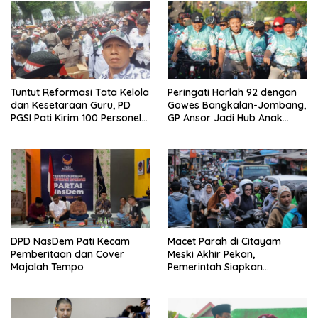
Tuntut Reformasi Tata Kelola
Peringati Harlah 92 dengan
dan Kesetaraan Guru, PD
Gowes Bangkalan-Jombang,
PGSI Pati Kirim 100 Personel
GP Ansor Jadi Hub Anak
Serbu Gedung DPR RI
Muda Jelajahi Sejarah Ulama
DPD NasDem Pati Kecam
Macet Parah di Citayam
Pemberitaan dan Cover
Meski Akhir Pekan,
Majalah Tempo
Pemerintah Siapkan
Pembangunan Underpass