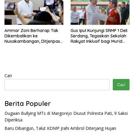
Ammar Zoni Berharap Tak
Gus Ipul Kunjungi SRMP 1 Deli
Dikembalikan ke
Serdang, Tegaskan Sekolah
Nusakambangan, Ditjenpas
Rakyat Inklusif bagi Murid
Tegaskan Tetap Dipindahkan
Disabilitas
Cari
Cari
Berita Populer
Dugaan Bullying MTs di Margorejo Diusut Polresta Pati, 9 Saksi
Diperiksa
Baru Dibangun, Talut KDMP Jrahi Ambrol Diterjang Hujan