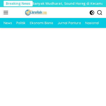
Langsung
i Timbulkan Banyak Mudharat, Sound Horeg di Kecamatan Tayu
Breaking News
ke
konten
News
Politik
Ekonomi Bisnis
Jurnal Pantura
Nasional
O