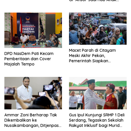
Muda Jelajahi Sejarah Ulama
Macet Parah di Citayam
DPD NasDem Pati Kecam
Meski Akhir Pekan,
Pemberitaan dan Cover
Pemerintah Siapkan
Majalah Tempo
Pembangunan Underpass
Ammar Zoni Berharap Tak
Gus Ipul Kunjungi SRMP 1 Deli
Dikembalikan ke
Serdang, Tegaskan Sekolah
Nusakambangan, Ditjenpas
Rakyat Inklusif bagi Murid
Tegaskan Tetap Dipindahkan
Disabilitas