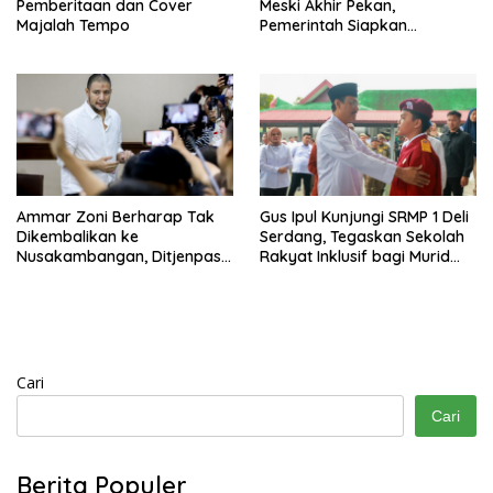
Pemberitaan dan Cover
Meski Akhir Pekan,
Majalah Tempo
Pemerintah Siapkan
Pembangunan Underpass
Ammar Zoni Berharap Tak
Gus Ipul Kunjungi SRMP 1 Deli
Dikembalikan ke
Serdang, Tegaskan Sekolah
Nusakambangan, Ditjenpas
Rakyat Inklusif bagi Murid
Tegaskan Tetap Dipindahkan
Disabilitas
Cari
Cari
Berita Populer