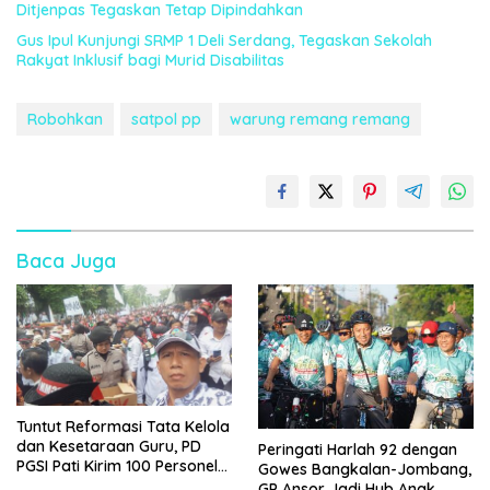
Ditjenpas Tegaskan Tetap Dipindahkan
Gus Ipul Kunjungi SRMP 1 Deli Serdang, Tegaskan Sekolah
Rakyat Inklusif bagi Murid Disabilitas
Robohkan
satpol pp
warung remang remang
Baca Juga
Tuntut Reformasi Tata Kelola
dan Kesetaraan Guru, PD
Peringati Harlah 92 dengan
PGSI Pati Kirim 100 Personel
Gowes Bangkalan-Jombang,
Serbu Gedung DPR RI
GP Ansor Jadi Hub Anak