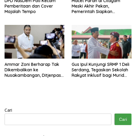
DPD NasDem Pati Kecam
Macet Parah di Citayam
Pemberitaan dan Cover
Meski Akhir Pekan,
Majalah Tempo
Pemerintah Siapkan
Pembangunan Underpass
Ammar Zoni Berharap Tak
Gus Ipul Kunjungi SRMP 1 Deli
Dikembalikan ke
Serdang, Tegaskan Sekolah
Nusakambangan, Ditjenpas
Rakyat Inklusif bagi Murid
Tegaskan Tetap Dipindahkan
Disabilitas
Cari
Cari