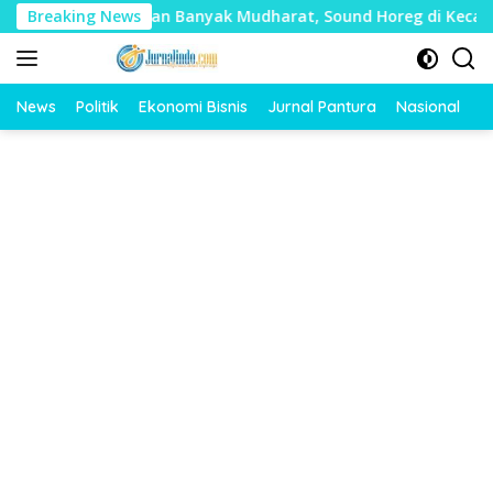
Langsung
nilai Timbulkan Banyak Mudharat, Sound Horeg di Kecamatan 
Breaking News
ke
konten
News
Politik
Ekonomi Bisnis
Jurnal Pantura
Nasional
O