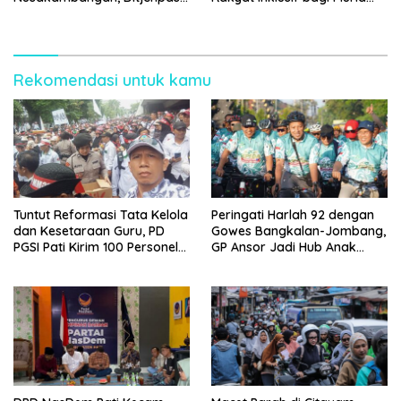
Tegaskan Tetap Dipindahkan
Disabilitas
Rekomendasi untuk kamu
Tuntut Reformasi Tata Kelola
Peringati Harlah 92 dengan
dan Kesetaraan Guru, PD
Gowes Bangkalan-Jombang,
PGSI Pati Kirim 100 Personel
GP Ansor Jadi Hub Anak
Serbu Gedung DPR RI
Muda Jelajahi Sejarah Ulama