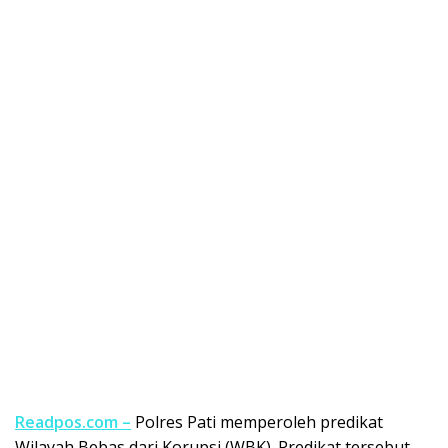
Readpos.com –
Polres Pati memperoleh predikat
Wilayah Bebas dari Korupsi (WBK). Predikat tersebut