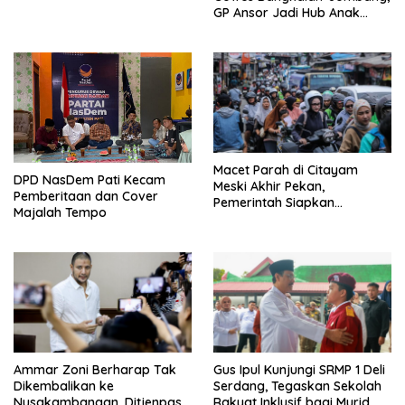
Serbu Gedung DPR RI
GP Ansor Jadi Hub Anak
Muda Jelajahi Sejarah Ulama
Macet Parah di Citayam
DPD NasDem Pati Kecam
Meski Akhir Pekan,
Pemberitaan dan Cover
Pemerintah Siapkan
Majalah Tempo
Pembangunan Underpass
Ammar Zoni Berharap Tak
Gus Ipul Kunjungi SRMP 1 Deli
Dikembalikan ke
Serdang, Tegaskan Sekolah
Nusakambangan, Ditjenpas
Rakyat Inklusif bagi Murid