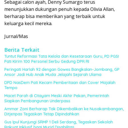
Sebagai calon ayah, Denny Sumargo terus
menunjukkan dukungan penuh kepada Olivia Allan,
berharap bisa memberikan yang terbaik untuk
keluarga kecil mereka.
Jurnal/Mas
Berita Terkait
Tuntut Reformasi Tata Kelola dan Kesetaraan Guru, PD PGSI
Pati Kirim 100 Personel Serbu Gedung DPR RI
Peringati Harlah 92 dengan Gowes Bangkalan-Jombang, GP
Ansor Jadi Hub Anak Muda Jelajahi Sejarah Ulama
DPD NasDem Pati Kecam Pemberitaan dan Cover Majalah
Tempo
Macet Parah di Citayam Meski Akhir Pekan, Pemerintah
Siapkan Pembangunan Underpass
Ammar Zoni Berharap Tak Dikembalikan ke Nusakambangan,
Ditjenpas Tegaskan Tetap Dipindahkan
Gus Ipul Kunjungi SRMP 1 Deli Serdang, Tegaskan Sekolah
Rakyat Inklusif bagi Murid Disabilitas