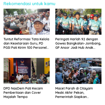
Rekomendasi untuk kamu
Tuntut Reformasi Tata Kelola
Peringati Harlah 92 dengan
dan Kesetaraan Guru, PD
Gowes Bangkalan-Jombang,
PGSI Pati Kirim 100 Personel
GP Ansor Jadi Hub Anak
Serbu Gedung DPR RI
Muda Jelajahi Sejarah Ulama
DPD NasDem Pati Kecam
Macet Parah di Citayam
Pemberitaan dan Cover
Meski Akhir Pekan,
Majalah Tempo
Pemerintah Siapkan
Pembangunan Underpass