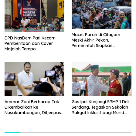
Macet Parah di Citayam
DPD NasDem Pati Kecam
Meski Akhir Pekan,
Pemberitaan dan Cover
Pemerintah Siapkan
Majalah Tempo
Pembangunan Underpass
Ammar Zoni Berharap Tak
Gus Ipul Kunjungi SRMP 1 Deli
Dikembalikan ke
Serdang, Tegaskan Sekolah
Nusakambangan, Ditjenpas
Rakyat Inklusif bagi Murid
Tegaskan Tetap Dipindahkan
Disabilitas