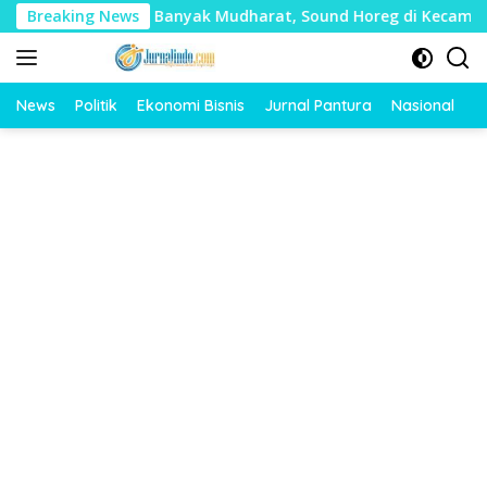
Langsung
ai Timbulkan Banyak Mudharat, Sound Horeg di Kecamatan Tayu
Breaking News
ke
konten
News
Politik
Ekonomi Bisnis
Jurnal Pantura
Nasional
O