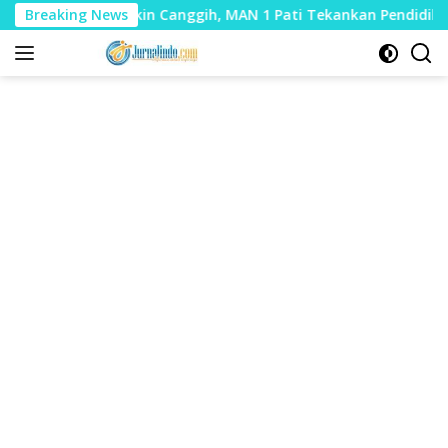
Langsung
nologi Makin Canggih, MAN 1 Pati Tekankan Pendidikan Karakt
Breaking News
ke
konten