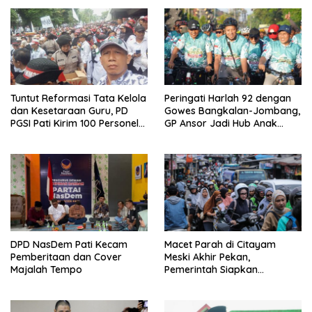
Tuntut Reformasi Tata Kelola
Peringati Harlah 92 dengan
dan Kesetaraan Guru, PD
Gowes Bangkalan-Jombang,
PGSI Pati Kirim 100 Personel
GP Ansor Jadi Hub Anak
Serbu Gedung DPR RI
Muda Jelajahi Sejarah Ulama
DPD NasDem Pati Kecam
Macet Parah di Citayam
Pemberitaan dan Cover
Meski Akhir Pekan,
Majalah Tempo
Pemerintah Siapkan
Pembangunan Underpass