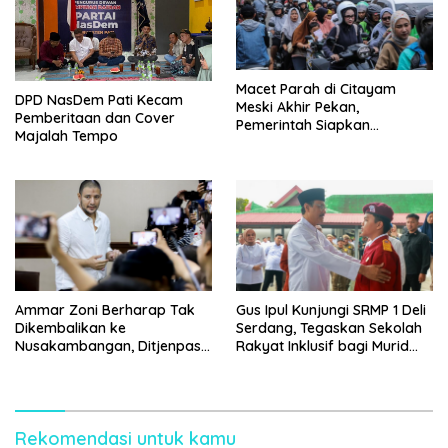
Macet Parah di Citayam
DPD NasDem Pati Kecam
Meski Akhir Pekan,
Pemberitaan dan Cover
Pemerintah Siapkan
Majalah Tempo
Pembangunan Underpass
Ammar Zoni Berharap Tak
Gus Ipul Kunjungi SRMP 1 Deli
Dikembalikan ke
Serdang, Tegaskan Sekolah
Nusakambangan, Ditjenpas
Rakyat Inklusif bagi Murid
Tegaskan Tetap Dipindahkan
Disabilitas
Rekomendasi untuk kamu