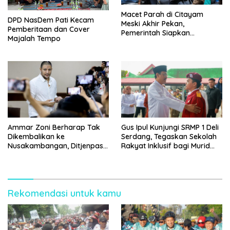
Macet Parah di Citayam
DPD NasDem Pati Kecam
Meski Akhir Pekan,
Pemberitaan dan Cover
Pemerintah Siapkan
Majalah Tempo
Pembangunan Underpass
Ammar Zoni Berharap Tak
Gus Ipul Kunjungi SRMP 1 Deli
Dikembalikan ke
Serdang, Tegaskan Sekolah
Nusakambangan, Ditjenpas
Rakyat Inklusif bagi Murid
Tegaskan Tetap Dipindahkan
Disabilitas
Rekomendasi untuk kamu