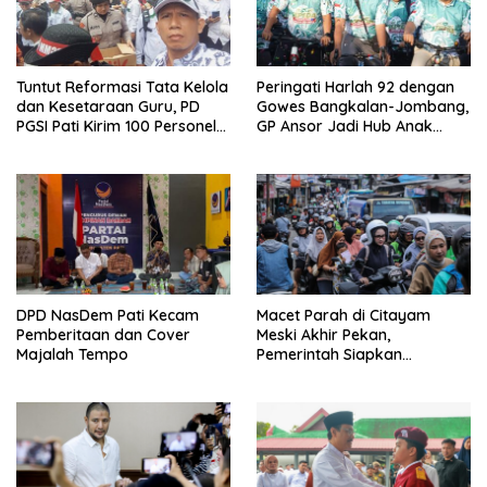
Tuntut Reformasi Tata Kelola
Peringati Harlah 92 dengan
dan Kesetaraan Guru, PD
Gowes Bangkalan-Jombang,
PGSI Pati Kirim 100 Personel
GP Ansor Jadi Hub Anak
Serbu Gedung DPR RI
Muda Jelajahi Sejarah Ulama
DPD NasDem Pati Kecam
Macet Parah di Citayam
Pemberitaan dan Cover
Meski Akhir Pekan,
Majalah Tempo
Pemerintah Siapkan
Pembangunan Underpass