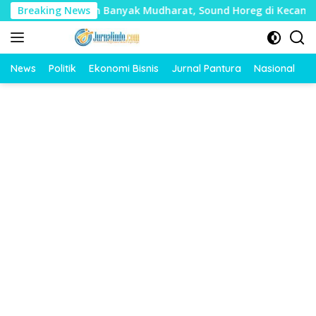
Langsung
lai Timbulkan Banyak Mudharat, Sound Horeg di Kecamatan Ta
Breaking News
ke
konten
News
Politik
Ekonomi Bisnis
Jurnal Pantura
Nasional
O