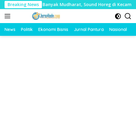
Langsung
ai Timbulkan Banyak Mudharat, Sound Horeg di Kecamatan Tayu
Breaking News
ke
konten
News
Politik
Ekonomi Bisnis
Jurnal Pantura
Nasional
O