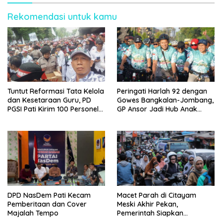
Rekomendasi untuk kamu
Tuntut Reformasi Tata Kelola
Peringati Harlah 92 dengan
dan Kesetaraan Guru, PD
Gowes Bangkalan-Jombang,
PGSI Pati Kirim 100 Personel
GP Ansor Jadi Hub Anak
Serbu Gedung DPR RI
Muda Jelajahi Sejarah Ulama
DPD NasDem Pati Kecam
Macet Parah di Citayam
Pemberitaan dan Cover
Meski Akhir Pekan,
Majalah Tempo
Pemerintah Siapkan