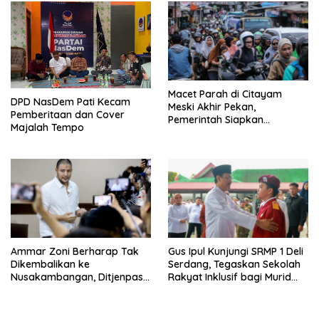
Macet Parah di Citayam
DPD NasDem Pati Kecam
Meski Akhir Pekan,
Pemberitaan dan Cover
Pemerintah Siapkan
Majalah Tempo
Pembangunan Underpass
Ammar Zoni Berharap Tak
Gus Ipul Kunjungi SRMP 1 Deli
Dikembalikan ke
Serdang, Tegaskan Sekolah
Nusakambangan, Ditjenpas
Rakyat Inklusif bagi Murid
Tegaskan Tetap Dipindahkan
Disabilitas