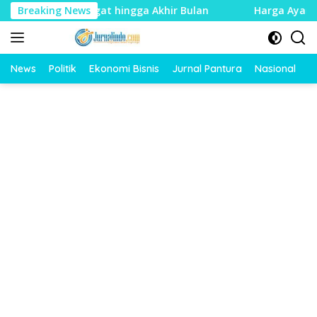
Langsung
iberi Tenggat hingga Akhir Bulan
Breaking News
Harga Ayam Dan Telu
ke
konten
News
Politik
Ekonomi Bisnis
Jurnal Pantura
Nasional
O