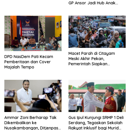
Serbu Gedung DPR RI
GP Ansor Jadi Hub Anak
Muda Jelajahi Sejarah Ulama
Macet Parah di Citayam
DPD NasDem Pati Kecam
Meski Akhir Pekan,
Pemberitaan dan Cover
Pemerintah Siapkan
Majalah Tempo
Pembangunan Underpass
Ammar Zoni Berharap Tak
Gus Ipul Kunjungi SRMP 1 Deli
Dikembalikan ke
Serdang, Tegaskan Sekolah
Nusakambangan, Ditjenpas
Rakyat Inklusif bagi Murid