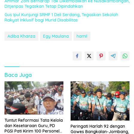
Ammar Zoni Berharap Tak Dikembalikan ke Nusakambangan,
Ditjenpas Tegaskan Tetap Dipindahkan
Gus Ipul Kunjungi SRMP 1 Deli Serdang, Tegaskan Sekolah
Rakyat Inklusif bagi Murid Disabilitas
Adiba Khanza
Egy Maulana
hamil
Baca Juga
Tuntut Reformasi Tata Kelola
dan Kesetaraan Guru, PD
Peringati Harlah 92 dengan
PGSI Pati Kirim 100 Personel
Gowes Bangkalan-Jombang,