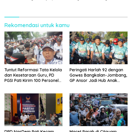
Tegaskan Tetap Dipindahkan
Disabilitas
Rekomendasi untuk kamu
Tuntut Reformasi Tata Kelola
Peringati Harlah 92 dengan
dan Kesetaraan Guru, PD
Gowes Bangkalan-Jombang,
PGSI Pati Kirim 100 Personel
GP Ansor Jadi Hub Anak
Serbu Gedung DPR RI
Muda Jelajahi Sejarah Ulama
DPD NasDem Pati Kecam
Macet Parah di Citayam