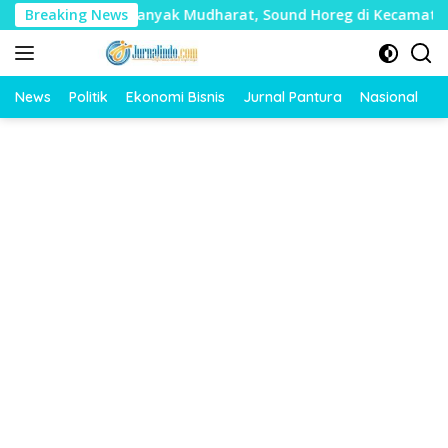
Langsung
 Timbulkan Banyak Mudharat, Sound Horeg di Kecamatan Tayu D
Breaking News
ke
konten
News
Politik
Ekonomi Bisnis
Jurnal Pantura
Nasional
O