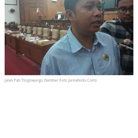
Jalan Pati Tlogowungu (Sumber Foto JurnalIndo.Com)