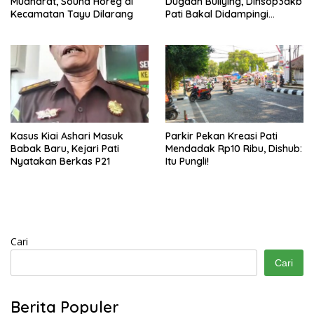
Mudharat, Sound Horeg di
Dugaan Bullying, Dinsop3akb
Kecamatan Tayu Dilarang
Pati Bakal Didampingi
Psikolog hingga Kasus
Tuntas
Kasus Kiai Ashari Masuk
Parkir Pekan Kreasi Pati
Babak Baru, Kejari Pati
Mendadak Rp10 Ribu, Dishub:
Nyatakan Berkas P21
Itu Pungli!
Cari
Cari
Berita Populer