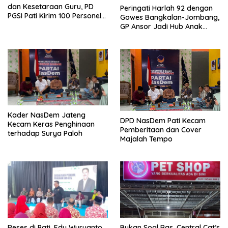
dan Kesetaraan Guru, PD
Peringati Harlah 92 dengan
PGSI Pati Kirim 100 Personel
Gowes Bangkalan-Jombang,
Serbu Gedung DPR RI
GP Ansor Jadi Hub Anak
Muda Jelajahi Sejarah Ulama
Kader NasDem Jateng
DPD NasDem Pati Kecam
Kecam Keras Penghinaan
Pemberitaan dan Cover
terhadap Surya Paloh
Majalah Tempo
Reses di Pati, Edy Wuryanto
Bukan Soal Ras, Central Cat’s