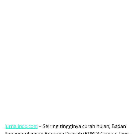
jurnalindo.com
– Seiring tingginya curah hujan, Badan
Penanggulangan Bencana Daerah (BPBD) Cianjur, Jawa