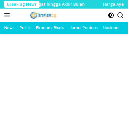
Langsung
Diberi Tenggat hingga Akhir Bulan
Breaking News
Harga Ayam Dan Tel
ke
konten
News
Politik
Ekonomi Bisnis
Jurnal Pantura
Nasional
O