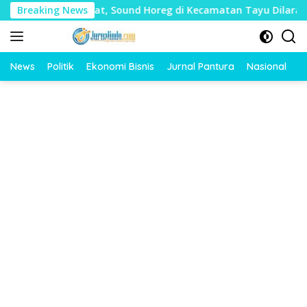
Langsung
 Mudharat, Sound Horeg di Kecamatan Tayu Dilarang
Breaking News
D
ke
konten
News
Politik
Ekonomi Bisnis
Jurnal Pantura
Nasional
O