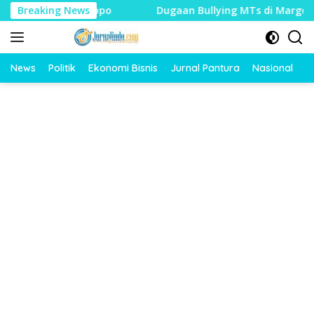
Langsung
n Pendopo
Breaking News
Dugaan Bullying MTs di Margorejo Diusut Polr
ke
konten
News
Politik
Ekonomi Bisnis
Jurnal Pantura
Nasional
O