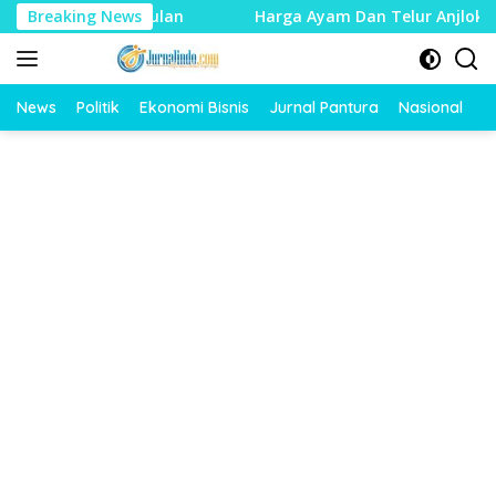
Langsung
khir Bulan
Breaking News
Harga Ayam Dan Telur Anjlok, Peternak Pat
ke
konten
News
Politik
Ekonomi Bisnis
Jurnal Pantura
Nasional
O