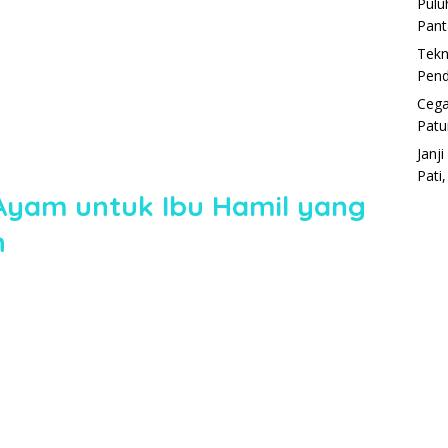
Pulu
Pant
Tekn
Pend
Cega
Patu
Janj
Pati
 Ayam untuk Ibu Hamil yang
n