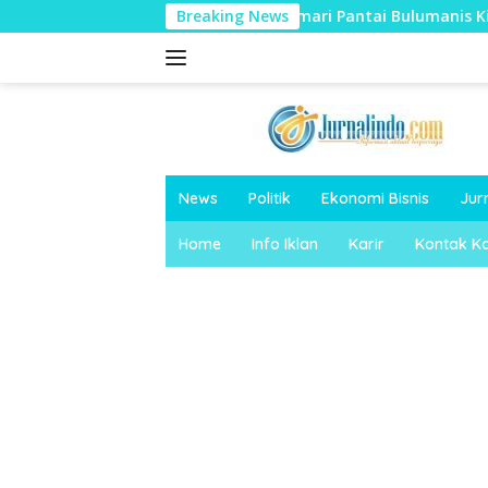
Langsung
mbah Tepung Tapioka Cemari Pantai Bulumanis Kidul
Breaking News
T
ke
konten
News
Politik
Ekonomi Bisnis
Jur
Home
Info Iklan
Karir
Kontak K