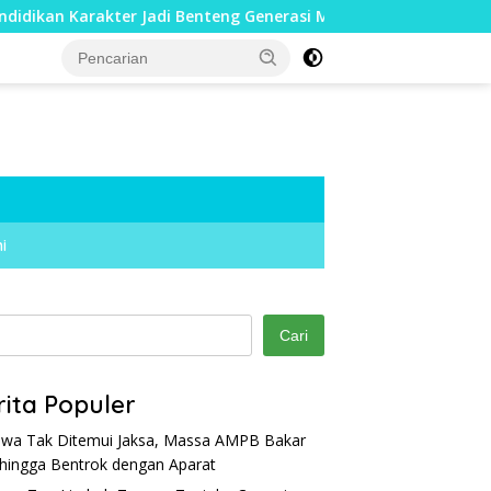
ter Jadi Benteng Generasi Muda
Cegah Warga Terjatuh,
i
Cari
rita Populer
wa Tak Ditemui Jaksa, Massa AMPB Bakar
hingga Bentrok dengan Aparat