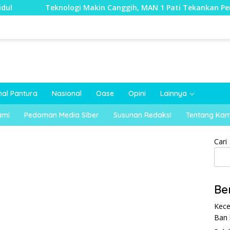
eknologi Makin Canggih, MAN 1 Pati Tekankan Pendidikan Karak
nal Pantura
Nasional
Oase
Opini
Lainnya
ami
Pedoman Media Siber
Susunan Redaksi
Tentang Kam
Cari
Be
Kece
Ban 