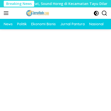
Langsung
 Mudharat, Sound Horeg di Kecamatan Tayu Dilarang
Breaking News
D
ke
konten
News
Politik
Ekonomi Bisnis
Jurnal Pantura
Nasional
O