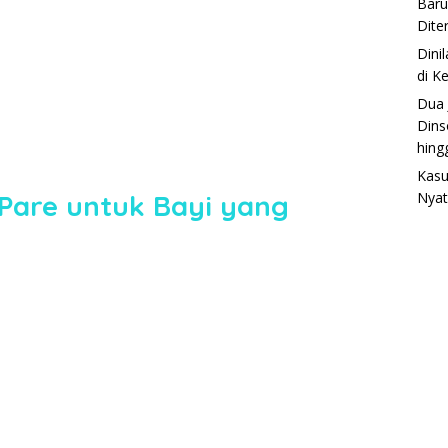
Baru
Dite
Dini
di K
Dua 
Dins
hing
Kasu
 Pare untuk Bayi yang
Nyat