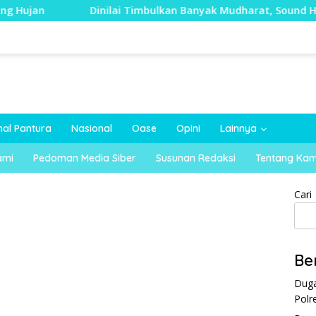
Dinilai Timbulkan Banyak Mudharat, Sound Horeg di Kec
nal Pantura
Nasional
Oase
Opini
Lainnya
ami
Pedoman Media Siber
Susunan Redaksi
Tentang Kam
Cari
Be
Duga
Polr