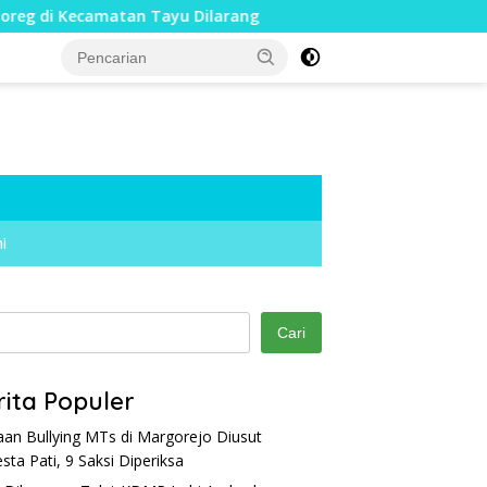
amatan Tayu Dilarang
Dua Jari Putus akibat Dugaan Bul
i
Cari
rita Populer
an Bullying MTs di Margorejo Diusut
esta Pati, 9 Saksi Diperiksa