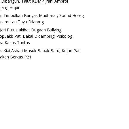
 Dibangun, Talut KDMP Jrahi Ambrol
rjang Hujan
lai Timbulkan Banyak Mudharat, Sound Horeg
ecamatan Tayu Dilarang
Jari Putus akibat Dugaan Bullying,
op3akb Pati Bakal Didampingi Psikolog
ga Kasus Tuntas
s Kiai Ashari Masuk Babak Baru, Kejari Pati
akan Berkas P21