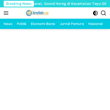
Langsung
yak Mudharat, Sound Horeg di Kecamatan Tayu Dilarang
Breaking News
ke
konten
News
Politik
Ekonomi Bisnis
Jurnal Pantura
Nasional
O