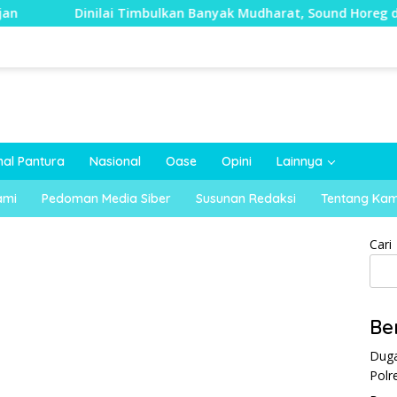
Dinilai Timbulkan Banyak Mudharat, Sound Horeg di Kecamatan
nal Pantura
Nasional
Oase
Opini
Lainnya
ami
Pedoman Media Siber
Susunan Redaksi
Tentang Kam
Cari
Be
Duga
Polr