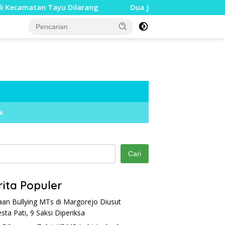
 Tayu Dilarang
Dua Jari Putus akibat Dugaan Bullying,
i
Cari
rita Populer
an Bullying MTs di Margorejo Diusut
esta Pati, 9 Saksi Diperiksa