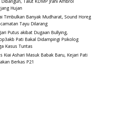
 Dibangun, Talut KDMP Jrahi Ambrol
rjang Hujan
lai Timbulkan Banyak Mudharat, Sound Horeg
ecamatan Tayu Dilarang
Jari Putus akibat Dugaan Bullying,
op3akb Pati Bakal Didampingi Psikolog
ga Kasus Tuntas
s Kiai Ashari Masuk Babak Baru, Kejari Pati
akan Berkas P21