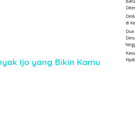
Baru
Dite
Dini
di K
Dua 
Dins
hing
Kasu
nyak Ijo yang Bikin Kamu
Nyat