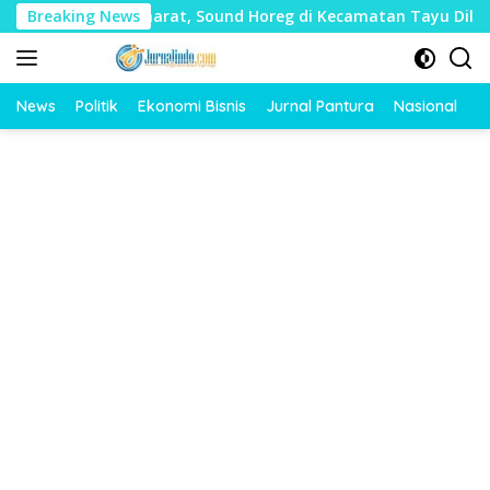
Langsung
yak Mudharat, Sound Horeg di Kecamatan Tayu Dilarang
Breaking News
ke
konten
News
Politik
Ekonomi Bisnis
Jurnal Pantura
Nasional
O