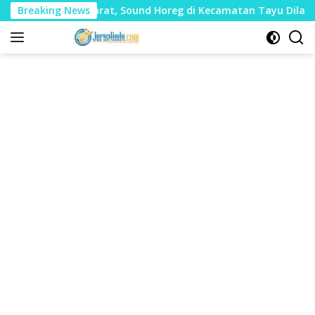
Langsung
k Mudharat, Sound Horeg di Kecamatan Tayu Dilarang
Breaking News
ke
konten