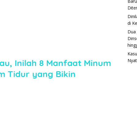
Baru
Dite
Dini
di K
Dua 
Dins
hing
Kasu
u, Inilah 8 Manfaat Minum
Nyat
 Tidur yang Bikin