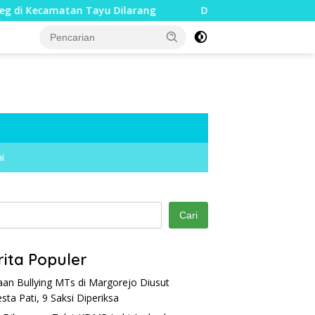
tan Tayu Dilarang
Dua Jari Putus akibat Dugaan Bully
i
Cari
rita Populer
an Bullying MTs di Margorejo Diusut
esta Pati, 9 Saksi Diperiksa