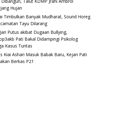
 Dibangun, Talut KDMP Jrahi Ambrol
rjang Hujan
lai Timbulkan Banyak Mudharat, Sound Horeg
ecamatan Tayu Dilarang
Jari Putus akibat Dugaan Bullying,
op3akb Pati Bakal Didampingi Psikolog
ga Kasus Tuntas
s Kiai Ashari Masuk Babak Baru, Kejari Pati
akan Berkas P21