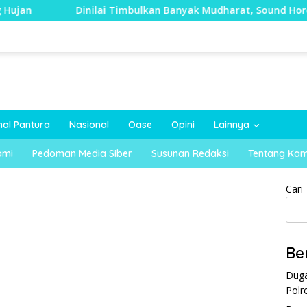
Dinilai Timbulkan Banyak Mudharat, Sound Horeg di Kecama
nal Pantura
Nasional
Oase
Opini
Lainnya
ami
Pedoman Media Siber
Susunan Redaksi
Tentang Kam
Cari
Be
Duga
Polr