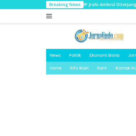
Langsung
Baru Dibangun, Talut KDMP Jrahi Ambrol Diterjang Hujan
Breaking News
ke
konten
News
Politik
Ekonomi Bisnis
Jur
Home
Info Iklan
Karir
Kontak K