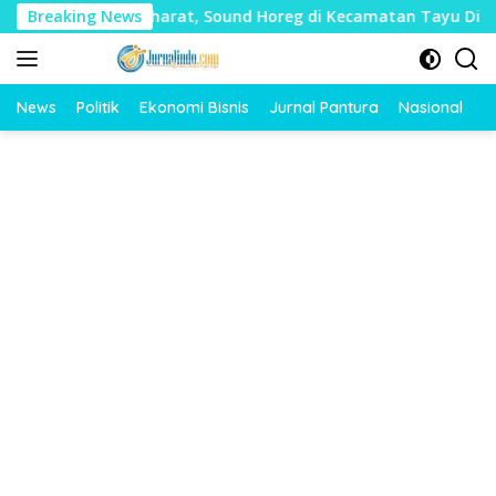
Langsung
nyak Mudharat, Sound Horeg di Kecamatan Tayu Dilarang
Breaking News
ke
konten
News
Politik
Ekonomi Bisnis
Jurnal Pantura
Nasional
O