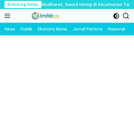
Langsung
an Banyak Mudharat, Sound Horeg di Kecamatan Tayu Dilarang
Breaking News
ke
konten
News
Politik
Ekonomi Bisnis
Jurnal Pantura
Nasional
O