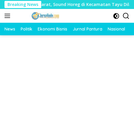
Langsung
yak Mudharat, Sound Horeg di Kecamatan Tayu Dilarang
Breaking News
ke
konten
News
Politik
Ekonomi Bisnis
Jurnal Pantura
Nasional
O