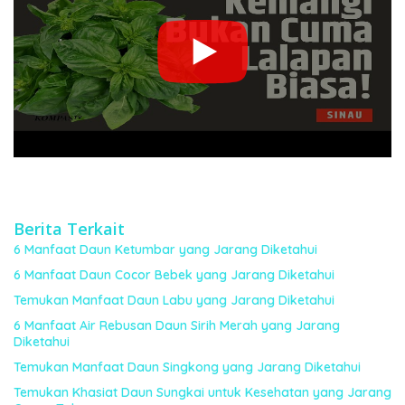
Berita Terkait
6 Manfaat Daun Ketumbar yang Jarang Diketahui
6 Manfaat Daun Cocor Bebek yang Jarang Diketahui
Temukan Manfaat Daun Labu yang Jarang Diketahui
6 Manfaat Air Rebusan Daun Sirih Merah yang Jarang
Diketahui
Temukan Manfaat Daun Singkong yang Jarang Diketahui
Temukan Khasiat Daun Sungkai untuk Kesehatan yang Jarang