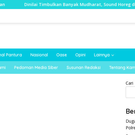
ai Timbulkan Banyak Mudharat, Sound Horeg di Kecamatan Tayu
nal Pantura
Nasional
Oase
Opini
Lainnya
ami
Pedoman Media Siber
Susunan Redaksi
Tentang Kam
Cari
Be
Duga
Polr