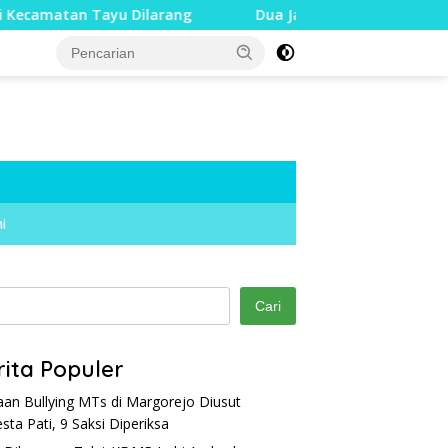
 Dilarang
Dua Jari Putus akibat Dugaan Bullying, Dins
i
Cari
rita Populer
an Bullying MTs di Margorejo Diusut
esta Pati, 9 Saksi Diperiksa