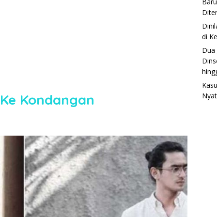
Baru
Dite
Dini
di K
Dua 
Dins
hing
Kasu
a Ke Kondangan
Nyat