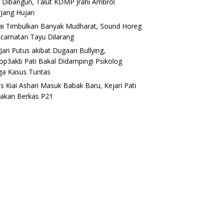
 Dibangun, Talut KDMP Jrahi Ambrol
rjang Hujan
lai Timbulkan Banyak Mudharat, Sound Horeg
ecamatan Tayu Dilarang
Jari Putus akibat Dugaan Bullying,
op3akb Pati Bakal Didampingi Psikolog
ga Kasus Tuntas
s Kiai Ashari Masuk Babak Baru, Kejari Pati
akan Berkas P21