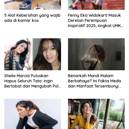
5 Alat Kebersihan yang wajib
Fenny Eka Widokarti Masuk
ada di kamar kos
Deretan Perempuan
Inspiratif 2025, Angkat UMKM
Kecantikan ke Panggung
Nasional
Sheila Marcia Putuskan
Benarkah Mandi Malam
Hapus Seluruh Tato: Ingin
Berbahaya? Ini Fakta Medis
Bertobat dan Mengubah Pola
dan Manfaat Tersembunyi
Pikir
yang Jarang Diketahui