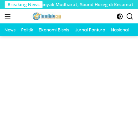
Langsung
Timbulkan Banyak Mudharat, Sound Horeg di Kecamatan Tayu D
Breaking News
ke
konten
News
Politik
Ekonomi Bisnis
Jurnal Pantura
Nasional
O