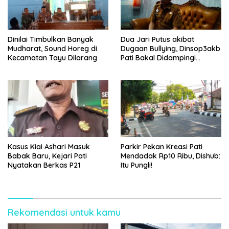
Dinilai Timbulkan Banyak
Dua Jari Putus akibat
Mudharat, Sound Horeg di
Dugaan Bullying, Dinsop3akb
Kecamatan Tayu Dilarang
Pati Bakal Didampingi
Psikolog hingga Kasus
Tuntas
Kasus Kiai Ashari Masuk
Parkir Pekan Kreasi Pati
Babak Baru, Kejari Pati
Mendadak Rp10 Ribu, Dishub:
Nyatakan Berkas P21
Itu Pungli!
Rekomendasi untuk kamu