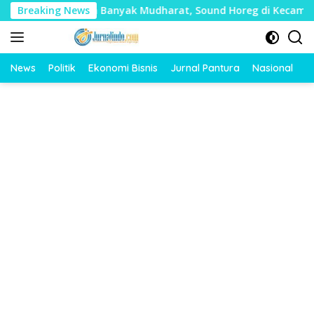
Langsung
ai Timbulkan Banyak Mudharat, Sound Horeg di Kecamatan Tayu
Breaking News
ke
konten
News
Politik
Ekonomi Bisnis
Jurnal Pantura
Nasional
O