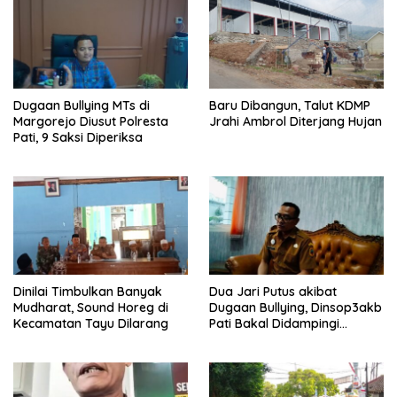
Dugaan Bullying MTs di
Baru Dibangun, Talut KDMP
Margorejo Diusut Polresta
Jrahi Ambrol Diterjang Hujan
Pati, 9 Saksi Diperiksa
Dinilai Timbulkan Banyak
Dua Jari Putus akibat
Mudharat, Sound Horeg di
Dugaan Bullying, Dinsop3akb
Kecamatan Tayu Dilarang
Pati Bakal Didampingi
Psikolog hingga Kasus
Tuntas