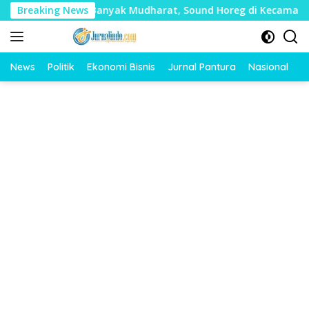
Langsung
 Timbulkan Banyak Mudharat, Sound Horeg di Kecamatan Tayu D
Breaking News
ke
konten
News
Politik
Ekonomi Bisnis
Jurnal Pantura
Nasional
O