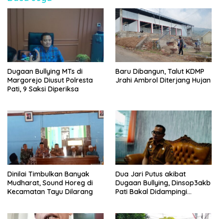
Dugaan Bullying MTs di
Baru Dibangun, Talut KDMP
Margorejo Diusut Polresta
Jrahi Ambrol Diterjang Hujan
Pati, 9 Saksi Diperiksa
Dinilai Timbulkan Banyak
Dua Jari Putus akibat
Mudharat, Sound Horeg di
Dugaan Bullying, Dinsop3akb
Kecamatan Tayu Dilarang
Pati Bakal Didampingi
Psikolog hingga Kasus
Tuntas