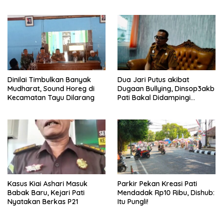
Dinilai Timbulkan Banyak
Dua Jari Putus akibat
Mudharat, Sound Horeg di
Dugaan Bullying, Dinsop3akb
Kecamatan Tayu Dilarang
Pati Bakal Didampingi
Psikolog hingga Kasus
Tuntas
Kasus Kiai Ashari Masuk
Parkir Pekan Kreasi Pati
Babak Baru, Kejari Pati
Mendadak Rp10 Ribu, Dishub:
Nyatakan Berkas P21
Itu Pungli!