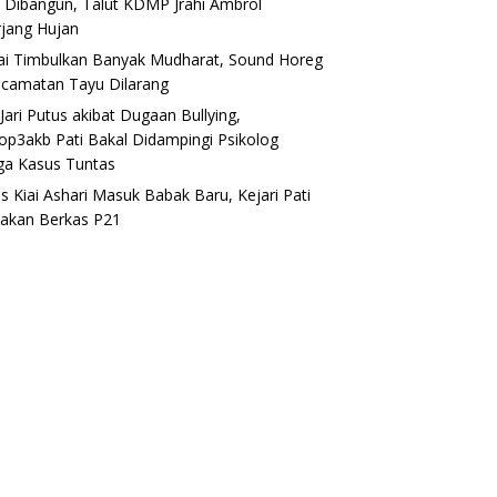
 Dibangun, Talut KDMP Jrahi Ambrol
rjang Hujan
lai Timbulkan Banyak Mudharat, Sound Horeg
ecamatan Tayu Dilarang
Jari Putus akibat Dugaan Bullying,
op3akb Pati Bakal Didampingi Psikolog
ga Kasus Tuntas
s Kiai Ashari Masuk Babak Baru, Kejari Pati
akan Berkas P21