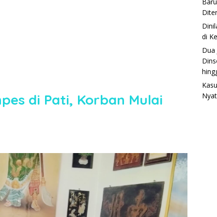
Baru
Dite
Dini
di K
Dua 
Dins
hing
Kasu
es di Pati, Korban Mulai
Nyat