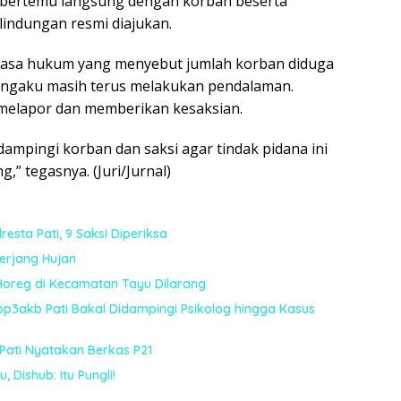
bertemu langsung dengan korban beserta
indungan resmi diajukan.
 kuasa hukum yang menyebut jumlah korban diduga
engaku masih terus melakukan pendalaman.
 melapor dan memberikan kesaksian.
ampingi korban dan saksi agar tindak pidana ini
,” tegasnya. (Juri/Jurnal)
esta Pati, 9 Saksi Diperiksa
terjang Hujan
Horeg di Kecamatan Tayu Dilarang
sop3akb Pati Bakal Didampingi Psikolog hingga Kasus
 Pati Nyatakan Berkas P21
 Dishub: Itu Pungli!