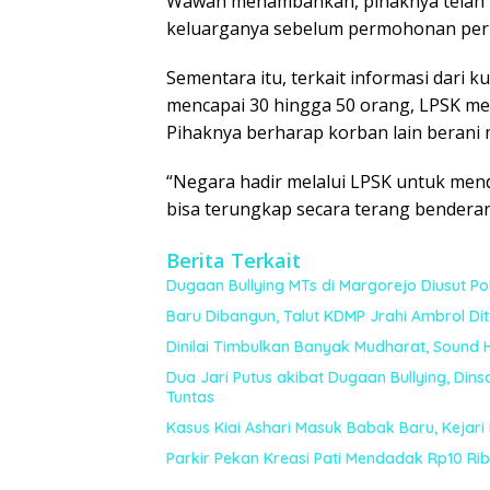
Wawan menambahkan, pihaknya telah 
keluarganya sebelum permohonan perl
Sementara itu, terkait informasi dari
mencapai 30 hingga 50 orang, LPSK m
Pihaknya berharap korban lain berani
“Negara hadir melalui LPSK untuk mend
bisa terungkap secara terang benderang
Berita Terkait
Dugaan Bullying MTs di Margorejo Diusut Polr
Baru Dibangun, Talut KDMP Jrahi Ambrol Di
Dinilai Timbulkan Banyak Mudharat, Sound 
Dua Jari Putus akibat Dugaan Bullying, Din
Tuntas
Kasus Kiai Ashari Masuk Babak Baru, Kejari
Parkir Pekan Kreasi Pati Mendadak Rp10 Ribu,