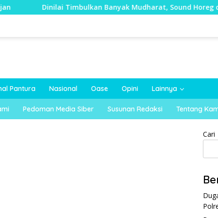
lai Timbulkan Banyak Mudharat, Sound Horeg di Kecamatan Tay
nal Pantura
Nasional
Oase
Opini
Lainnya
ami
Pedoman Media Siber
Susunan Redaksi
Tentang Kam
Cari
Be
Duga
Polr