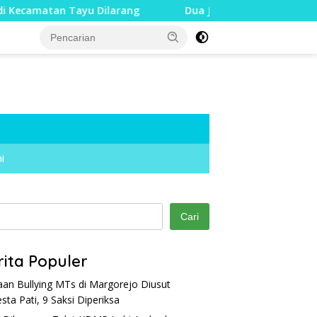
u Dilarang
Dua Jari Putus akibat Dugaan Bullying, Din
i
Cari
rita Populer
an Bullying MTs di Margorejo Diusut
esta Pati, 9 Saksi Diperiksa