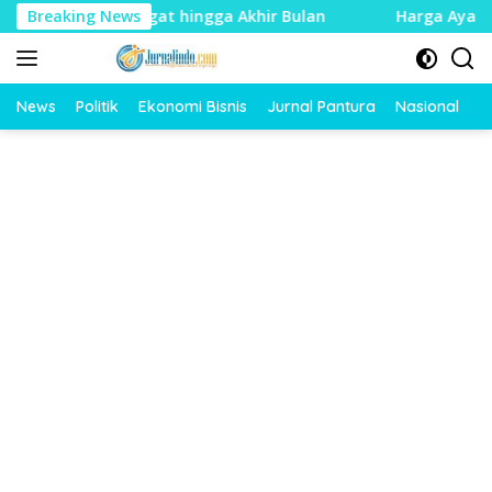
Langsung
Diberi Tenggat hingga Akhir Bulan
Breaking News
Harga Ayam Dan Telu
ke
konten
News
Politik
Ekonomi Bisnis
Jurnal Pantura
Nasional
O