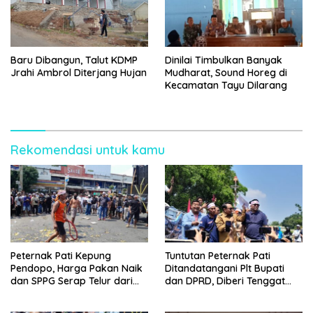
Baru Dibangun, Talut KDMP
Dinilai Timbulkan Banyak
Jrahi Ambrol Diterjang Hujan
Mudharat, Sound Horeg di
Kecamatan Tayu Dilarang
Rekomendasi untuk kamu
Peternak Pati Kepung
Tuntutan Peternak Pati
Pendopo, Harga Pakan Naik
Ditandatangani Plt Bupati
dan SPPG Serap Telur dari
dan DPRD, Diberi Tenggat
Luar Daerah
hingga Akhir Bulan