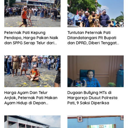
Peternak Pati Kepung
Tuntutan Peternak Pati
Pendopo, Harga Pakan Naik
Ditandatangani Plt Bupati
dan SPPG Serap Telur dari
dan DPRD, Diberi Tenggat
Luar Daerah
hingga Akhir Bulan
Harga Ayam Dan Telur
Dugaan Bullying MTs di
Anjlok, Peternak Pati Makan
Margorejo Diusut Polresta
Ayam Hidup di Depan
Pati, 9 Saksi Diperiksa
Pendopo