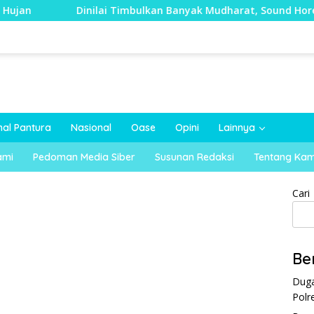
inilai Timbulkan Banyak Mudharat, Sound Horeg di Kecamatan
nal Pantura
Nasional
Oase
Opini
Lainnya
ami
Pedoman Media Siber
Susunan Redaksi
Tentang Kam
Cari
Be
Duga
Polr