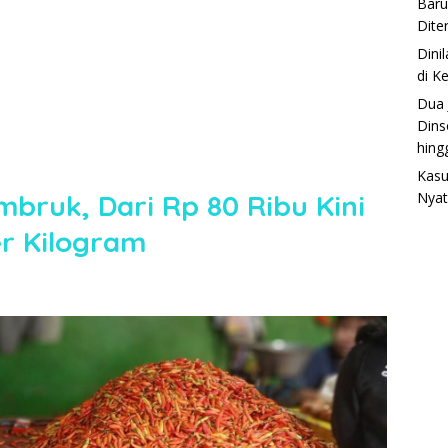
Baru
Dite
Dini
di K
Dua 
Dins
hing
Kasu
mbruk, Dari Rp 80 Ribu Kini
Nyat
er Kilogram