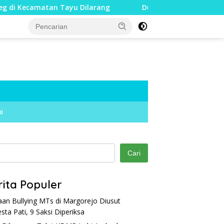
 Tayu Dilarang
Dua Jari Putus akibat Dugaan Bullying,
i
Cari
rita Populer
an Bullying MTs di Margorejo Diusut
esta Pati, 9 Saksi Diperiksa