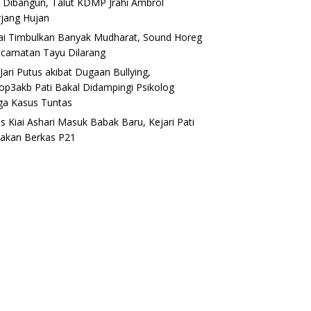
 Dibangun, Talut KDMP Jrahi Ambrol
rjang Hujan
lai Timbulkan Banyak Mudharat, Sound Horeg
ecamatan Tayu Dilarang
Jari Putus akibat Dugaan Bullying,
op3akb Pati Bakal Didampingi Psikolog
ga Kasus Tuntas
s Kiai Ashari Masuk Babak Baru, Kejari Pati
akan Berkas P21