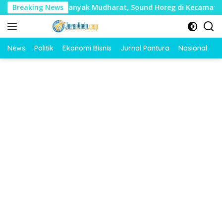
Langsung
 Timbulkan Banyak Mudharat, Sound Horeg di Kecamatan Tayu D
Breaking News
ke
konten
News
Politik
Ekonomi Bisnis
Jurnal Pantura
Nasional
O