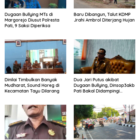
Dugaan Bullying MTs di
Baru Dibangun, Talut KDMP
Margorejo Diusut Polresta
Jrahi Ambrol Diterjang Hujan
Pati, 9 Saksi Diperiksa
Dinilai Timbulkan Banyak
Dua Jari Putus akibat
Mudharat, Sound Horeg di
Dugaan Bullying, Dinsop3akb
Kecamatan Tayu Dilarang
Pati Bakal Didampingi
Psikolog hingga Kasus
Tuntas