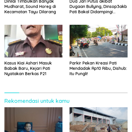
Dinilai Timbulkan Banyak
Dua Jari Putus akibat
Mudharat, Sound Horeg di
Dugaan Bullying, Dinsop3akb
Kecamatan Tayu Dilarang
Pati Bakal Didampingi
Psikolog hingga Kasus
Tuntas
Kasus Kiai Ashari Masuk
Parkir Pekan Kreasi Pati
Babak Baru, Kejari Pati
Mendadak Rp10 Ribu, Dishub:
Nyatakan Berkas P21
Itu Pungli!
Rekomendasi untuk kamu