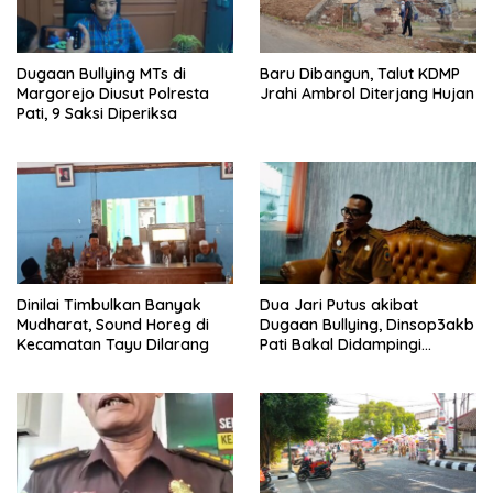
Dugaan Bullying MTs di
Baru Dibangun, Talut KDMP
Margorejo Diusut Polresta
Jrahi Ambrol Diterjang Hujan
Pati, 9 Saksi Diperiksa
Dinilai Timbulkan Banyak
Dua Jari Putus akibat
Mudharat, Sound Horeg di
Dugaan Bullying, Dinsop3akb
Kecamatan Tayu Dilarang
Pati Bakal Didampingi
Psikolog hingga Kasus
Tuntas