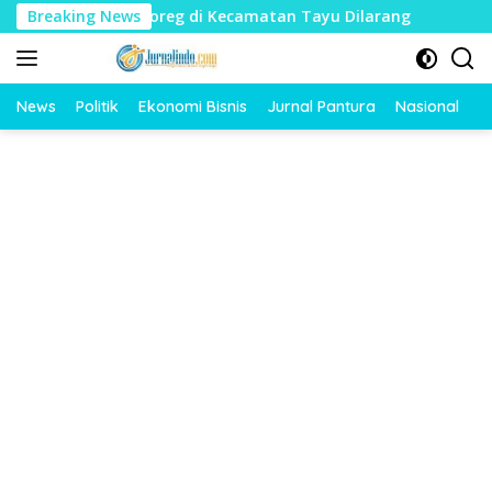
Langsung
t, Sound Horeg di Kecamatan Tayu Dilarang
Breaking News
Dua Jari P
ke
konten
News
Politik
Ekonomi Bisnis
Jurnal Pantura
Nasional
O