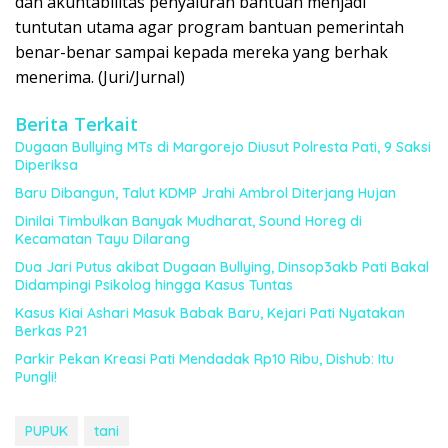
dan akuntabilitas penyaluran bantuan menjadi
tuntutan utama agar program bantuan pemerintah
benar-benar sampai kepada mereka yang berhak
menerima. (Juri/Jurnal)
Berita Terkait
Dugaan Bullying MTs di Margorejo Diusut Polresta Pati, 9 Saksi
Diperiksa
Baru Dibangun, Talut KDMP Jrahi Ambrol Diterjang Hujan
Dinilai Timbulkan Banyak Mudharat, Sound Horeg di
Kecamatan Tayu Dilarang
Dua Jari Putus akibat Dugaan Bullying, Dinsop3akb Pati Bakal
Didampingi Psikolog hingga Kasus Tuntas
Kasus Kiai Ashari Masuk Babak Baru, Kejari Pati Nyatakan
Berkas P21
Parkir Pekan Kreasi Pati Mendadak Rp10 Ribu, Dishub: Itu
Pungli!
PUPUK
tani