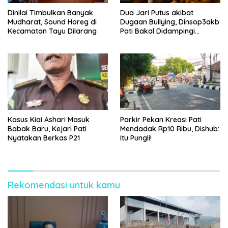
Dinilai Timbulkan Banyak
Dua Jari Putus akibat
Mudharat, Sound Horeg di
Dugaan Bullying, Dinsop3akb
Kecamatan Tayu Dilarang
Pati Bakal Didampingi
Psikolog hingga Kasus
Tuntas
Kasus Kiai Ashari Masuk
Parkir Pekan Kreasi Pati
Babak Baru, Kejari Pati
Mendadak Rp10 Ribu, Dishub:
Nyatakan Berkas P21
Itu Pungli!
Rekomendasi untuk kamu