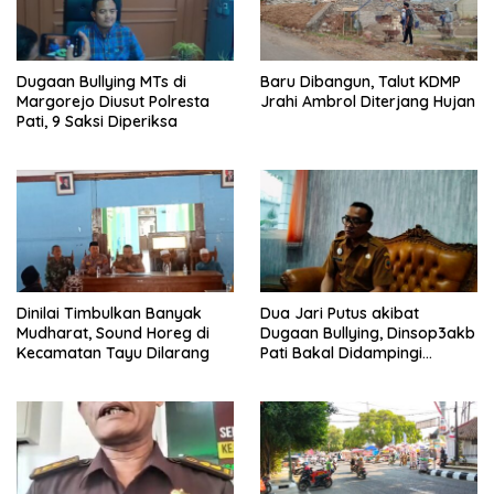
Dugaan Bullying MTs di
Baru Dibangun, Talut KDMP
Margorejo Diusut Polresta
Jrahi Ambrol Diterjang Hujan
Pati, 9 Saksi Diperiksa
Dinilai Timbulkan Banyak
Dua Jari Putus akibat
Mudharat, Sound Horeg di
Dugaan Bullying, Dinsop3akb
Kecamatan Tayu Dilarang
Pati Bakal Didampingi
Psikolog hingga Kasus
Tuntas