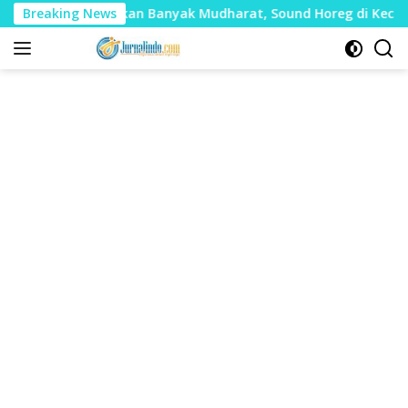
Langsung
nilai Timbulkan Banyak Mudharat, Sound Horeg di Kecamatan T
Breaking News
ke
konten