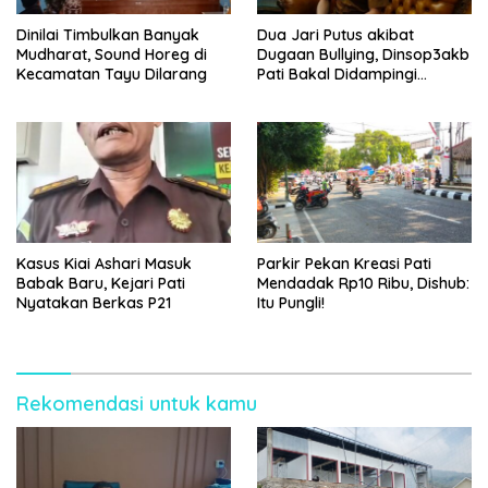
Dinilai Timbulkan Banyak
Dua Jari Putus akibat
Mudharat, Sound Horeg di
Dugaan Bullying, Dinsop3akb
Kecamatan Tayu Dilarang
Pati Bakal Didampingi
Psikolog hingga Kasus
Tuntas
Kasus Kiai Ashari Masuk
Parkir Pekan Kreasi Pati
Babak Baru, Kejari Pati
Mendadak Rp10 Ribu, Dishub:
Nyatakan Berkas P21
Itu Pungli!
Rekomendasi untuk kamu