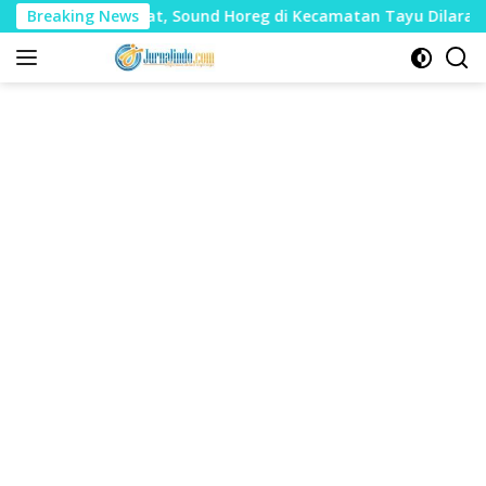
Langsung
udharat, Sound Horeg di Kecamatan Tayu Dilarang
Breaking News
Dua
ke
konten