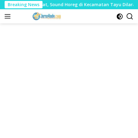
Langsung
Mudharat, Sound Horeg di Kecamatan Tayu Dilarang
Breaking News
Du
ke
konten