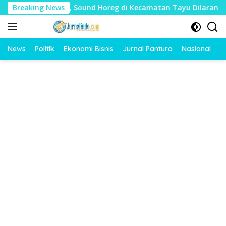
Langsung
dharat, Sound Horeg di Kecamatan Tayu Dilarang
Breaking News
Dua J
ke
konten
News
Politik
Ekonomi Bisnis
Jurnal Pantura
Nasional
O