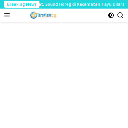
Langsung
udharat, Sound Horeg di Kecamatan Tayu Dilarang
Breaking News
Dua
ke
konten