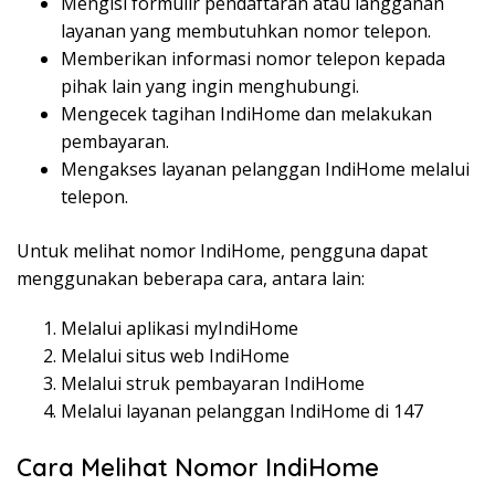
Mengisi formulir pendaftaran atau langganan
layanan yang membutuhkan nomor telepon.
Memberikan informasi nomor telepon kepada
pihak lain yang ingin menghubungi.
Mengecek tagihan IndiHome dan melakukan
pembayaran.
Mengakses layanan pelanggan IndiHome melalui
telepon.
Untuk melihat nomor IndiHome, pengguna dapat
menggunakan beberapa cara, antara lain:
Melalui aplikasi myIndiHome
Melalui situs web IndiHome
Melalui struk pembayaran IndiHome
Melalui layanan pelanggan IndiHome di 147
Cara Melihat Nomor IndiHome