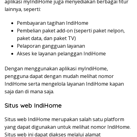
aplikasi myIndiHome juga menyediakan berbagai fitur
lainnya, seperti:
Pembayaran tagihan IndiHome
Pembelian paket add-on (seperti paket nelpon,
paket data, dan paket TV)
Pelaporan gangguan layanan
Akses ke layanan pelanggan IndiHome
Dengan menggunakan aplikasi myIndiHome,
pengguna dapat dengan mudah melihat nomor
IndiHome serta mengelola layanan IndiHome kapan
saja dan di mana saja.
Situs web IndiHome
Situs web IndiHome merupakan salah satu platform
yang dapat digunakan untuk melihat nomor IndiHome.
Situs web ini dapat diakses melalui alamat