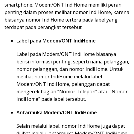
smartphone. Modem/ONT IndiHome memiliki peran
penting dalam proses melihat nomor IndiHome, karena
biasanya nomor IndiHome tertera pada label yang
terdapat pada perangkat tersebut.
Label pada Modem/ONT IndiHome
Label pada Modem/ONT IndiHome biasanya
berisi informasi penting, seperti nama pelanggan,
nomor pelanggan, dan nomor IndiHome. Untuk
melihat nomor IndiHome melalui label
Modem/ONT IndiHome, pelanggan dapat
mengecek bagian “Nomor Telepon” atau “Nomor
IndiHome” pada label tersebut.
Antarmuka Modem/ONT IndiHome
Selain melalui label, nomor IndiHome juga dapat
dilihat melalui antarmuka Modem/ONT IndiHome.