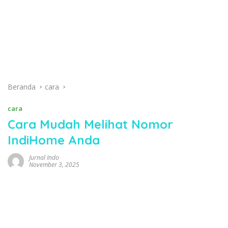
Beranda
cara
cara
Cara Mudah Melihat Nomor
IndiHome Anda
Jurnal Indo
November 3, 2025