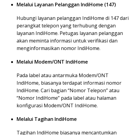
Melalui Layanan Pelanggan IndiHome (147)
Hubungi layanan pelanggan IndiHome di 147 dari
perangkat telepon yang terhubung dengan
layanan IndiHome. Petugas layanan pelanggan
akan meminta informasi untuk verifikasi dan
menginformasikan nomor IndiHome.
Melalui Modem/ONT IndiHome
Pada label atau antarmuka Modem/ONT
IndiHome, biasanya terdapat informasi nomor
IndiHome. Cari bagian “Nomor Telepon” atau
“Nomor IndiHome” pada label atau halaman
konfigurasi Modem/ONT IndiHome.
Melalui Tagihan IndiHome
Tagihan IndiHome biasanya mencantumkan