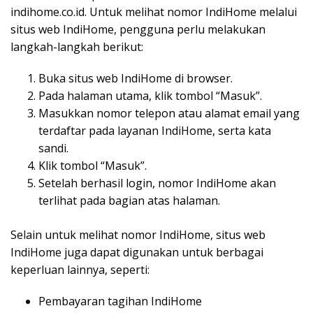
indihome.co.id. Untuk melihat nomor IndiHome melalui
situs web IndiHome, pengguna perlu melakukan
langkah-langkah berikut:
Buka situs web IndiHome di browser.
Pada halaman utama, klik tombol “Masuk”.
Masukkan nomor telepon atau alamat email yang
terdaftar pada layanan IndiHome, serta kata
sandi.
Klik tombol “Masuk”.
Setelah berhasil login, nomor IndiHome akan
terlihat pada bagian atas halaman.
Selain untuk melihat nomor IndiHome, situs web
IndiHome juga dapat digunakan untuk berbagai
keperluan lainnya, seperti:
Pembayaran tagihan IndiHome