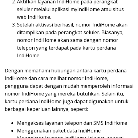
Aktifkan layanan IndiHome pada perangkat
seluler melalui aplikasi myIndiHome atau situs
web IndiHome.
Setelah aktivasi berhasil, nomor IndiHome akan
ditampilkan pada perangkat seluler. Biasanya,
nomor IndiHome akan sama dengan nomor
telepon yang terdapat pada kartu perdana
IndiHome.
Dengan memahami hubungan antara kartu perdana
IndiHome dan cara melihat nomor IndiHome,
pengguna dapat dengan mudah memperoleh informasi
nomor IndiHome yang mereka butuhkan. Selain itu,
kartu perdana IndiHome juga dapat digunakan untuk
berbagai keperluan lainnya, seperti:
Mengakses layanan telepon dan SMS IndiHome
Menggunakan paket data IndiHome