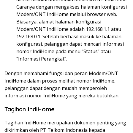
Caranya dengan mengakses halaman konfigurasi
Modem/ONT IndiHome melalui browser web.
Biasanya, alamat halaman konfigurasi
Modem/ONT IndiHome adalah 192.168.1.1 atau
192.168.0.1. Setelah berhasil masuk ke halaman
konfigurasi, pelanggan dapat mencari informasi
nomor IndiHome pada menu “Status” atau
“Informasi Perangkat”.
Dengan memahami fungsi dan peran Modem/ONT
IndiHome dalam proses melihat nomor IndiHome,
pelanggan dapat dengan mudah memperoleh
informasi nomor IndiHome yang mereka butuhkan.
Tagihan IndiHome
Tagihan IndiHome merupakan dokumen penting yang
dikirimkan oleh PT Telkom Indonesia kepada