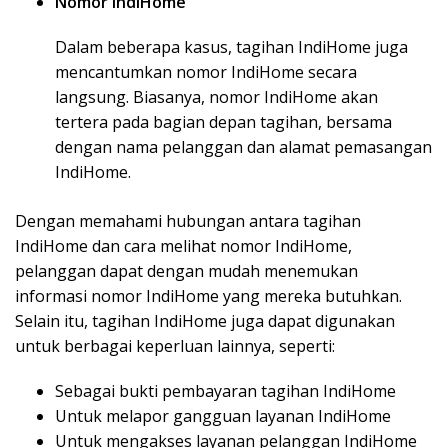
Nomor IndiHome
Dalam beberapa kasus, tagihan IndiHome juga
mencantumkan nomor IndiHome secara
langsung. Biasanya, nomor IndiHome akan
tertera pada bagian depan tagihan, bersama
dengan nama pelanggan dan alamat pemasangan
IndiHome.
Dengan memahami hubungan antara tagihan
IndiHome dan cara melihat nomor IndiHome,
pelanggan dapat dengan mudah menemukan
informasi nomor IndiHome yang mereka butuhkan.
Selain itu, tagihan IndiHome juga dapat digunakan
untuk berbagai keperluan lainnya, seperti:
Sebagai bukti pembayaran tagihan IndiHome
Untuk melapor gangguan layanan IndiHome
Untuk mengakses layanan pelanggan IndiHome