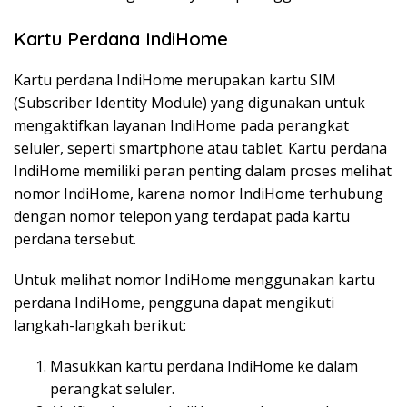
Kartu Perdana IndiHome
Kartu perdana IndiHome merupakan kartu SIM
(Subscriber Identity Module) yang digunakan untuk
mengaktifkan layanan IndiHome pada perangkat
seluler, seperti smartphone atau tablet. Kartu perdana
IndiHome memiliki peran penting dalam proses melihat
nomor IndiHome, karena nomor IndiHome terhubung
dengan nomor telepon yang terdapat pada kartu
perdana tersebut.
Untuk melihat nomor IndiHome menggunakan kartu
perdana IndiHome, pengguna dapat mengikuti
langkah-langkah berikut:
Masukkan kartu perdana IndiHome ke dalam
perangkat seluler.