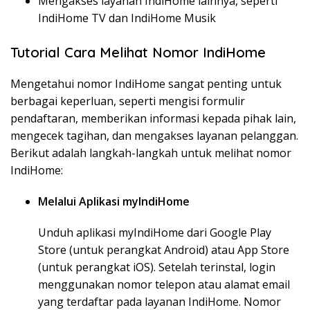
Mengakses layanan IndiHome lainnya, seperti
IndiHome TV dan IndiHome Musik
Tutorial Cara Melihat Nomor IndiHome
Mengetahui nomor IndiHome sangat penting untuk
berbagai keperluan, seperti mengisi formulir
pendaftaran, memberikan informasi kepada pihak lain,
mengecek tagihan, dan mengakses layanan pelanggan.
Berikut adalah langkah-langkah untuk melihat nomor
IndiHome:
Melalui Aplikasi myIndiHome
Unduh aplikasi myIndiHome dari Google Play
Store (untuk perangkat Android) atau App Store
(untuk perangkat iOS). Setelah terinstal, login
menggunakan nomor telepon atau alamat email
yang terdaftar pada layanan IndiHome. Nomor