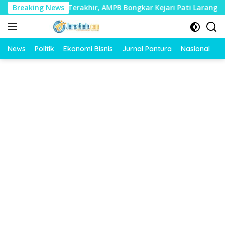
Langsung
Hari Terakhir, AMPB Bongkar Kejari Pati Larang Audiensi Dido
Breaking News
ke
konten
News
Politik
Ekonomi Bisnis
Jurnal Pantura
Nasional
O