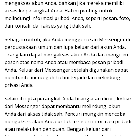
mengakses akun Anda, bahkan jika mereka memiliki
akses ke perangkat Anda. Hal ini penting untuk
melindungi informasi pribadi Anda, seperti pesan, foto,
dan kontak, dari akses yang tidak sah.
Sebagai contoh, jika Anda menggunakan Messenger di
perpustakaan umum dan lupa keluar dari akun Anda,
orang lain dapat mengakses akun Anda dan mengirim
pesan atas nama Anda atau membaca pesan pribadi
Anda. Keluar dari Messenger setelah digunakan dapat
membantu mencegah hal ini terjadi dan melindungi
privasi Anda.
Selain itu, jika perangkat Anda hilang atau dicuri, keluar
dari Messenger dapat membantu melindungi akun
Anda dari akses tidak sah. Pencuri mungkin mencoba
mengakses akun Anda untuk mencuri informasi pribadi
atau melakukan penipuan. Dengan keluar dari