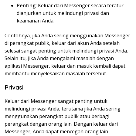
Penting:
Keluar dari Messenger secara teratur
dianjurkan untuk melindungi privasi dan
keamanan Anda.
Contohnya, jika Anda sering menggunakan Messenger
di perangkat publik, keluar dari akun Anda setelah
selesai sangat penting untuk melindungi privasi Anda.
Selain itu, jika Anda mengalami masalah dengan
aplikasi Messenger, keluar dan masuk kembali dapat
membantu menyelesaikan masalah tersebut.
Privasi
Keluar dari Messenger sangat penting untuk
melindungi privasi Anda, terutama jika Anda sering
menggunakan perangkat publik atau berbagi
perangkat dengan orang lain. Dengan keluar dari
Messenger, Anda dapat mencegah orang lain