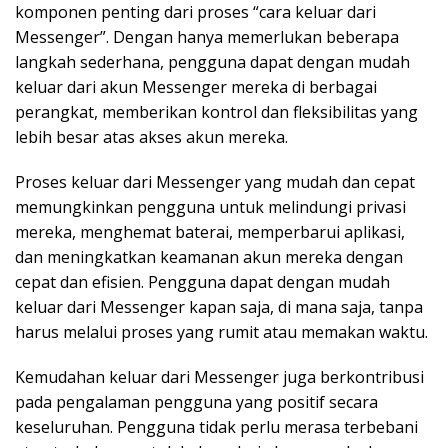
komponen penting dari proses “cara keluar dari
Messenger”. Dengan hanya memerlukan beberapa
langkah sederhana, pengguna dapat dengan mudah
keluar dari akun Messenger mereka di berbagai
perangkat, memberikan kontrol dan fleksibilitas yang
lebih besar atas akses akun mereka.
Proses keluar dari Messenger yang mudah dan cepat
memungkinkan pengguna untuk melindungi privasi
mereka, menghemat baterai, memperbarui aplikasi,
dan meningkatkan keamanan akun mereka dengan
cepat dan efisien. Pengguna dapat dengan mudah
keluar dari Messenger kapan saja, di mana saja, tanpa
harus melalui proses yang rumit atau memakan waktu.
Kemudahan keluar dari Messenger juga berkontribusi
pada pengalaman pengguna yang positif secara
keseluruhan. Pengguna tidak perlu merasa terbebani