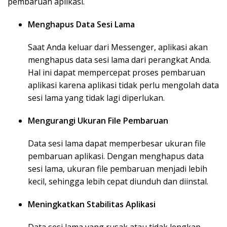
pembaruan aplikasi.
Menghapus Data Sesi Lama
Saat Anda keluar dari Messenger, aplikasi akan
menghapus data sesi lama dari perangkat Anda.
Hal ini dapat mempercepat proses pembaruan
aplikasi karena aplikasi tidak perlu mengolah data
sesi lama yang tidak lagi diperlukan.
Mengurangi Ukuran File Pembaruan
Data sesi lama dapat memperbesar ukuran file
pembaruan aplikasi. Dengan menghapus data
sesi lama, ukuran file pembaruan menjadi lebih
kecil, sehingga lebih cepat diunduh dan diinstal.
Meningkatkan Stabilitas Aplikasi