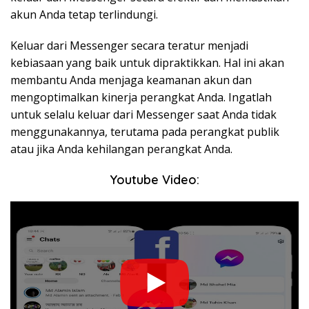
akun Anda tetap terlindungi.
Keluar dari Messenger secara teratur menjadi
kebiasaan yang baik untuk dipraktikkan. Hal ini akan
membantu Anda menjaga keamanan akun dan
mengoptimalkan kinerja perangkat Anda. Ingatlah
untuk selalu keluar dari Messenger saat Anda tidak
menggunakannya, terutama pada perangkat publik
atau jika Anda kehilangan perangkat Anda.
Youtube Video: