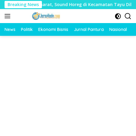
Langsung
ak Mudharat, Sound Horeg di Kecamatan Tayu Dilarang
Breaking News
ke
konten
News
Politik
Ekonomi Bisnis
Jurnal Pantura
Nasional
O