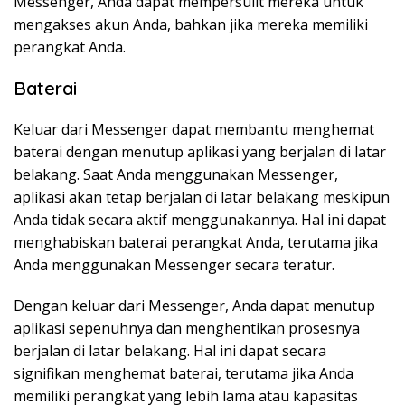
Messenger, Anda dapat mempersulit mereka untuk
mengakses akun Anda, bahkan jika mereka memiliki
perangkat Anda.
Baterai
Keluar dari Messenger dapat membantu menghemat
baterai dengan menutup aplikasi yang berjalan di latar
belakang. Saat Anda menggunakan Messenger,
aplikasi akan tetap berjalan di latar belakang meskipun
Anda tidak secara aktif menggunakannya. Hal ini dapat
menghabiskan baterai perangkat Anda, terutama jika
Anda menggunakan Messenger secara teratur.
Dengan keluar dari Messenger, Anda dapat menutup
aplikasi sepenuhnya dan menghentikan prosesnya
berjalan di latar belakang. Hal ini dapat secara
signifikan menghemat baterai, terutama jika Anda
memiliki perangkat yang lebih lama atau kapasitas