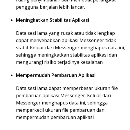
pengguna berjalan lebih lancar.
Meningkatkan Stabilitas Aplikasi
Data sesi lama yang rusak atau tidak lengkap
dapat menyebabkan aplikasi Messenger tidak
stabil. Keluar dari Messenger menghapus data ini,
sehingga meningkatkan stabilitas aplikasi dan
mengurangi risiko terjadinya kesalahan.
Mempermudah Pembaruan Aplikasi
Data sesi lama dapat memperbesar ukuran file
pembaruan aplikasi Messenger. Keluar dari
Messenger menghapus data ini, sehingga
memperkecil ukuran file pembaruan dan
mempermudah pembaruan aplikasi.