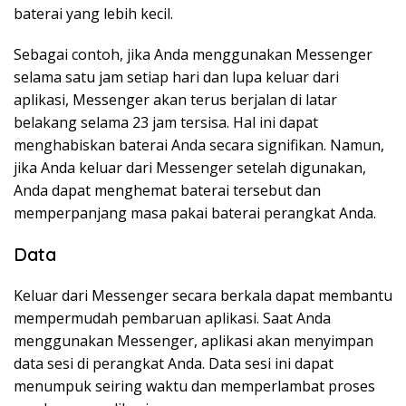
baterai yang lebih kecil.
Sebagai contoh, jika Anda menggunakan Messenger
selama satu jam setiap hari dan lupa keluar dari
aplikasi, Messenger akan terus berjalan di latar
belakang selama 23 jam tersisa. Hal ini dapat
menghabiskan baterai Anda secara signifikan. Namun,
jika Anda keluar dari Messenger setelah digunakan,
Anda dapat menghemat baterai tersebut dan
memperpanjang masa pakai baterai perangkat Anda.
Data
Keluar dari Messenger secara berkala dapat membantu
mempermudah pembaruan aplikasi. Saat Anda
menggunakan Messenger, aplikasi akan menyimpan
data sesi di perangkat Anda. Data sesi ini dapat
menumpuk seiring waktu dan memperlambat proses