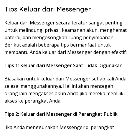
Tips Keluar dari Messenger
Keluar dari Messenger secara teratur sangat penting
untuk melindungi privasi, keamanan akun, menghemat
baterai, dan mengosongkan ruang penyimpanan.
Berikut adalah beberapa tips bermanfaat untuk
membantu Anda keluar dari Messenger dengan efektif:
Tips 1: Keluar dari Messenger Saat Tidak Digunakan
Biasakan untuk keluar dari Messenger setiap kali Anda
selesai menggunakannya. Hal ini akan mencegah
orang lain mengakses akun Anda jika mereka memiliki
akses ke perangkat Anda.
Tips 2: Keluar dari Messenger di Perangkat Publik
Jika Anda menggunakan Messenger di perangkat