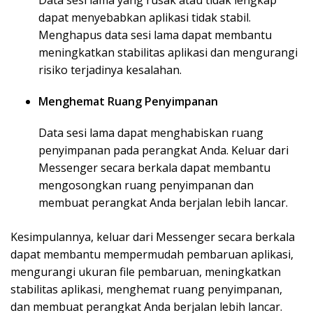
Data sesi lama yang rusak atau tidak lengkap
dapat menyebabkan aplikasi tidak stabil.
Menghapus data sesi lama dapat membantu
meningkatkan stabilitas aplikasi dan mengurangi
risiko terjadinya kesalahan.
Menghemat Ruang Penyimpanan
Data sesi lama dapat menghabiskan ruang
penyimpanan pada perangkat Anda. Keluar dari
Messenger secara berkala dapat membantu
mengosongkan ruang penyimpanan dan
membuat perangkat Anda berjalan lebih lancar.
Kesimpulannya, keluar dari Messenger secara berkala
dapat membantu mempermudah pembaruan aplikasi,
mengurangi ukuran file pembaruan, meningkatkan
stabilitas aplikasi, menghemat ruang penyimpanan,
dan membuat perangkat Anda berjalan lebih lancar.