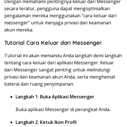
Dengan memahami pentingnya keluar dari Messenger
secara teratur, pengguna dapat mengoptimalkan
pengalaman mereka menggunakan “cara keluar dari
messenger” untuk menjaga privasi dan keamanan
akun mereka.
Tutorial Cara Keluar dari Messenger
Tutorial ini akan memandu Anda langkah demi langkah
tentang cara keluar dari aplikasi Messenger. Keluar
dari Messenger sangat penting untuk melindungi
privasi dan keamanan akun Anda, serta menghemat
baterai dan ruang penyimpanan.
Langkah 1: Buka Aplikasi Messenger
Buka aplikasi Messenger di perangkat Anda.
Langkah 2: Ketuk Ikon Profil