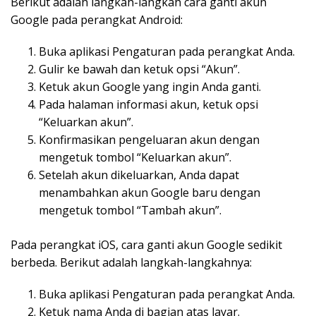
Berikut adalah langkah-langkah cara ganti akun
Google pada perangkat Android:
Buka aplikasi Pengaturan pada perangkat Anda.
Gulir ke bawah dan ketuk opsi “Akun”.
Ketuk akun Google yang ingin Anda ganti.
Pada halaman informasi akun, ketuk opsi
“Keluarkan akun”.
Konfirmasikan pengeluaran akun dengan
mengetuk tombol “Keluarkan akun”.
Setelah akun dikeluarkan, Anda dapat
menambahkan akun Google baru dengan
mengetuk tombol “Tambah akun”.
Pada perangkat iOS, cara ganti akun Google sedikit
berbeda. Berikut adalah langkah-langkahnya:
Buka aplikasi Pengaturan pada perangkat Anda.
Ketuk nama Anda di bagian atas layar.