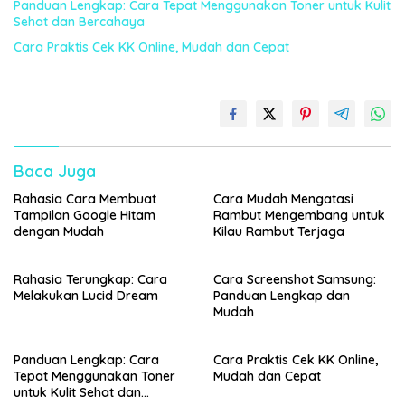
Panduan Lengkap: Cara Tepat Menggunakan Toner untuk Kulit
Sehat dan Bercahaya
Cara Praktis Cek KK Online, Mudah dan Cepat
Baca Juga
Rahasia Cara Membuat
Cara Mudah Mengatasi
Tampilan Google Hitam
Rambut Mengembang untuk
dengan Mudah
Kilau Rambut Terjaga
Rahasia Terungkap: Cara
Cara Screenshot Samsung:
Melakukan Lucid Dream
Panduan Lengkap dan
Mudah
Panduan Lengkap: Cara
Cara Praktis Cek KK Online,
Tepat Menggunakan Toner
Mudah dan Cepat
untuk Kulit Sehat dan