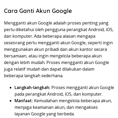
Cara Ganti Akun Google
Mengganti akun Google adalah proses penting yang
perlu diketahui oleh pengguna perangkat Android, iOS,
dan komputer. Ada beberapa alasan mengapa
seseorang perlu mengganti akun Google, seperti ingin
menggunakan akun pribadi dan akun kantor secara
bersamaan, atau ingin mengelola beberapa akun
dengan lebih mudah. Proses mengganti akun Google
juga relatif mudah dan dapat dilakukan dalam
beberapa langkah sederhana.
Langkah-langkah:
Proses mengganti akun Google
pada perangkat Android, iOS, dan komputer.
Manfaat:
Kemudahan mengelola beberapa akun,
menjaga keamanan akun, dan mengakses
layanan Google yang berbeda.