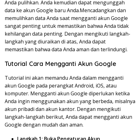
Anda pulihkan. Anda kemudian dapat mengunggah
data ke akun Google baru Anda.Mencadangkan dan
memulihkan data Anda saat mengganti akun Google
sangat penting untuk memastikan bahwa Anda tidak
kehilangan data penting. Dengan mengikuti langkah-
langkah yang diuraikan di atas, Anda dapat
memastikan bahwa data Anda aman dan terlindungi.
Tutorial Cara Mengganti Akun Google
Tutorial ini akan memandu Anda dalam mengganti
akun Google pada perangkat Android, iOS, atau
komputer. Mengganti akun Google diperlukan ketika
Anda ingin menggunakan akun yang berbeda, misalnya
akun pribadi dan akun kantor. Dengan mengikuti
langkah-langkah berikut, Anda dapat mengganti akun
Google dengan mudah dan aman.
Langkah 1: Buka Pengaturan Akun