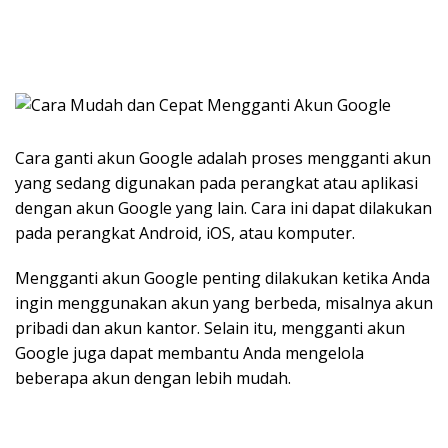
Cara ganti akun Google adalah proses mengganti akun
yang sedang digunakan pada perangkat atau aplikasi
dengan akun Google yang lain. Cara ini dapat dilakukan
pada perangkat Android, iOS, atau komputer.
Mengganti akun Google penting dilakukan ketika Anda
ingin menggunakan akun yang berbeda, misalnya akun
pribadi dan akun kantor. Selain itu, mengganti akun
Google juga dapat membantu Anda mengelola
beberapa akun dengan lebih mudah.