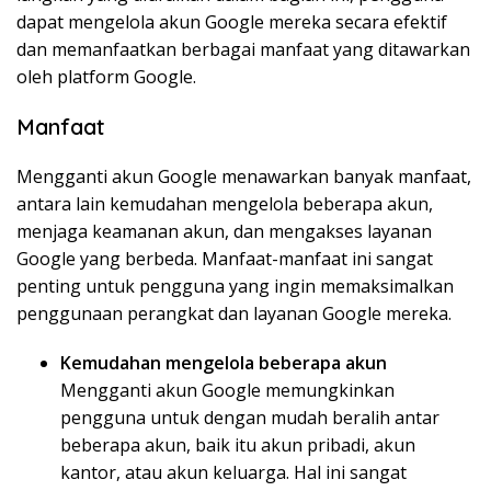
dapat mengelola akun Google mereka secara efektif
dan memanfaatkan berbagai manfaat yang ditawarkan
oleh platform Google.
Manfaat
Mengganti akun Google menawarkan banyak manfaat,
antara lain kemudahan mengelola beberapa akun,
menjaga keamanan akun, dan mengakses layanan
Google yang berbeda. Manfaat-manfaat ini sangat
penting untuk pengguna yang ingin memaksimalkan
penggunaan perangkat dan layanan Google mereka.
Kemudahan mengelola beberapa akun
Mengganti akun Google memungkinkan
pengguna untuk dengan mudah beralih antar
beberapa akun, baik itu akun pribadi, akun
kantor, atau akun keluarga. Hal ini sangat