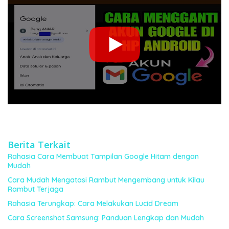
Berita Terkait
Rahasia Cara Membuat Tampilan Google Hitam dengan
Mudah
Cara Mudah Mengatasi Rambut Mengembang untuk Kilau
Rambut Terjaga
Rahasia Terungkap: Cara Melakukan Lucid Dream
Cara Screenshot Samsung: Panduan Lengkap dan Mudah