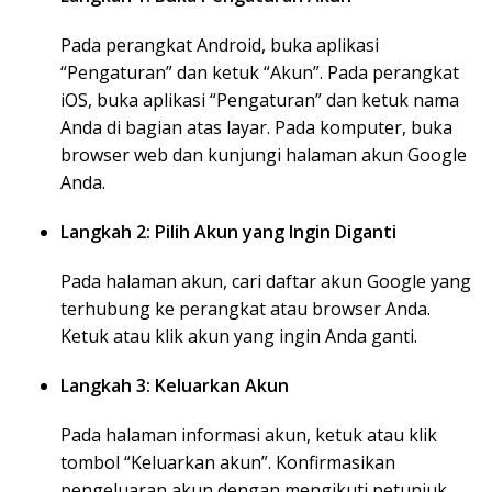
Pada perangkat Android, buka aplikasi
“Pengaturan” dan ketuk “Akun”. Pada perangkat
iOS, buka aplikasi “Pengaturan” dan ketuk nama
Anda di bagian atas layar. Pada komputer, buka
browser web dan kunjungi halaman akun Google
Anda.
Langkah 2: Pilih Akun yang Ingin Diganti
Pada halaman akun, cari daftar akun Google yang
terhubung ke perangkat atau browser Anda.
Ketuk atau klik akun yang ingin Anda ganti.
Langkah 3: Keluarkan Akun
Pada halaman informasi akun, ketuk atau klik
tombol “Keluarkan akun”. Konfirmasikan
pengeluaran akun dengan mengikuti petunjuk