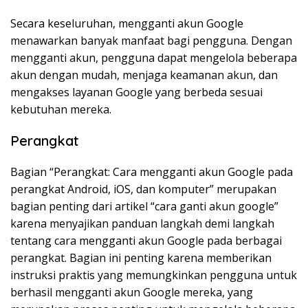
Secara keseluruhan, mengganti akun Google
menawarkan banyak manfaat bagi pengguna. Dengan
mengganti akun, pengguna dapat mengelola beberapa
akun dengan mudah, menjaga keamanan akun, dan
mengakses layanan Google yang berbeda sesuai
kebutuhan mereka.
Perangkat
Bagian “Perangkat: Cara mengganti akun Google pada
perangkat Android, iOS, dan komputer” merupakan
bagian penting dari artikel “cara ganti akun google”
karena menyajikan panduan langkah demi langkah
tentang cara mengganti akun Google pada berbagai
perangkat. Bagian ini penting karena memberikan
instruksi praktis yang memungkinkan pengguna untuk
berhasil mengganti akun Google mereka, yang