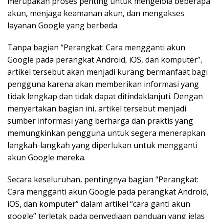
merupakan proses penting untuk mengelola beberapa
akun, menjaga keamanan akun, dan mengakses
layanan Google yang berbeda.
Tanpa bagian “Perangkat: Cara mengganti akun
Google pada perangkat Android, iOS, dan komputer”,
artikel tersebut akan menjadi kurang bermanfaat bagi
pengguna karena akan memberikan informasi yang
tidak lengkap dan tidak dapat ditindaklanjuti. Dengan
menyertakan bagian ini, artikel tersebut menjadi
sumber informasi yang berharga dan praktis yang
memungkinkan pengguna untuk segera menerapkan
langkah-langkah yang diperlukan untuk mengganti
akun Google mereka.
Secara keseluruhan, pentingnya bagian “Perangkat:
Cara mengganti akun Google pada perangkat Android,
iOS, dan komputer” dalam artikel “cara ganti akun
google” terletak pada penyediaan panduan yang jelas