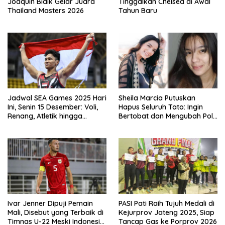
Joaquin Bidik Gelar Juara
Tinggalkan Chelsea di Awal
Thailand Masters 2026
Tahun Baru
Jadwal SEA Games 2025 Hari
Sheila Marcia Putuskan
Ini, Senin 15 Desember: Voli,
Hapus Seluruh Tato: Ingin
Renang, Atletik hingga
Bertobat dan Mengubah Pola
Angkat Besi Jadi Andalan
Pikir
Indonesia
Ivar Jenner Dipuji Pemain
PASI Pati Raih Tujuh Medali di
Mali, Disebut yang Terbaik di
Kejurprov Jateng 2025, Siap
Timnas U-22 Meski Indonesia
Tancap Gas ke Porprov 2026