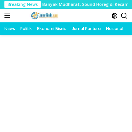
Langsung
lai Timbulkan Banyak Mudharat, Sound Horeg di Kecamatan Tay
Breaking News
ke
konten
News
Politik
Ekonomi Bisnis
Jurnal Pantura
Nasional
O