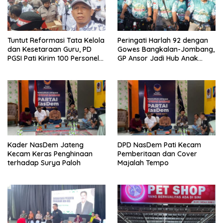
Tuntut Reformasi Tata Kelola
Peringati Harlah 92 dengan
dan Kesetaraan Guru, PD
Gowes Bangkalan-Jombang,
PGSI Pati Kirim 100 Personel
GP Ansor Jadi Hub Anak
Serbu Gedung DPR RI
Muda Jelajahi Sejarah Ulama
Kader NasDem Jateng
DPD NasDem Pati Kecam
Kecam Keras Penghinaan
Pemberitaan dan Cover
terhadap Surya Paloh
Majalah Tempo