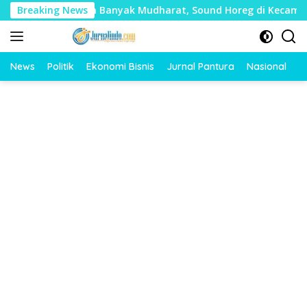
Langsung
ai Timbulkan Banyak Mudharat, Sound Horeg di Kecamatan Tay
Breaking News
ke
konten
News
Politik
Ekonomi Bisnis
Jurnal Pantura
Nasional
O