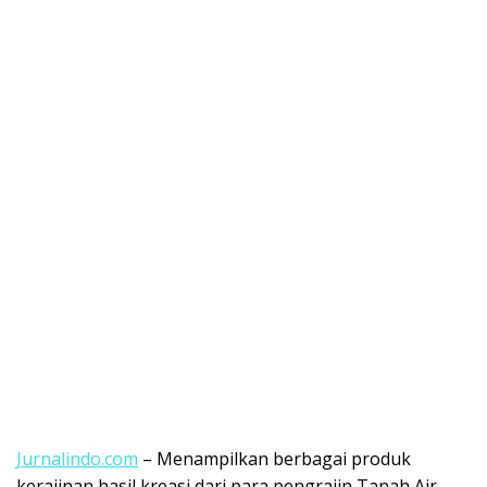
Jurnalindo.com
– Menampilkan berbagai produk
kerajinan hasil kreasi dari para pengrajin Tanah Air,